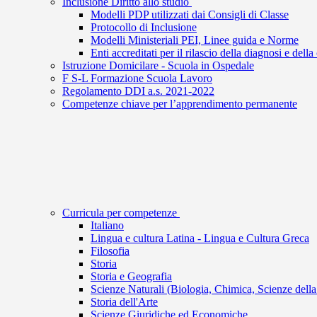
Inclusione Diritto allo studio
Modelli PDP utilizzati dai Consigli di Classe
Protocollo di Inclusione
Modelli Ministeriali PEI, Linee guida e Norme
Enti accreditati per il rilascio della diagnosi e de
Istruzione Domicilare - Scuola in Ospedale
F S-L Formazione Scuola Lavoro
Regolamento DDI a.s. 2021-2022
Competenze chiave per l’apprendimento permanente
Curricula per competenze
Italiano
Lingua e cultura Latina - Lingua e Cultura Greca
Filosofia
Storia
Storia e Geografia
Scienze Naturali (Biologia, Chimica, Scienze della
Storia dell'Arte
Scienze Giuridiche ed Economiche