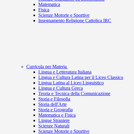
Matematica
Fisica
Scienze Motorie e Sportive
Insegnamento Religione Cattolica IRC
Curricula per Materia
Lingua e Letteratura Italiana
Lingua e Cultura Latina per il Liceo Classico
Lingua Latina al Liceo Linguistico
Lingua e Cultura Greca
Teoria e Tecnica della Comunicazione
Storia e Filosofia
Storia dell'Arte
Storia e Geografia
Matematica e Fisica
Lingue Straniere
Scienze Naturali
Scienze Motorie e Sportive