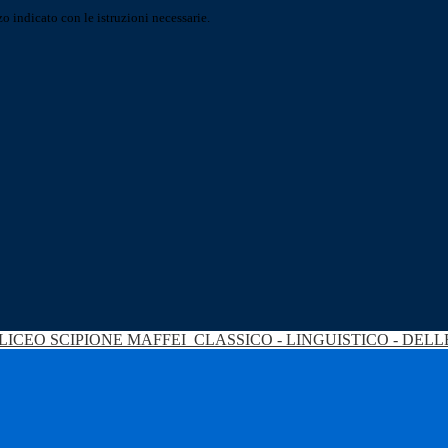
o indicato con le istruzioni necessarie.
LICEO SCIPIONE MAFFEI
CLASSICO - LINGUISTICO - DEL