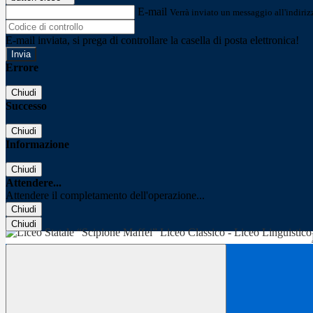
E-mail
Verrà inviato un messaggio all'indirizz
E-mail inviata, si prega di controllare la casella di posta elettronica!
Errore
Chiudi
Successo
Chiudi
Informazione
Chiudi
Attendere...
Attendere il completamento dell'operazione...
Chiudi
Chiudi