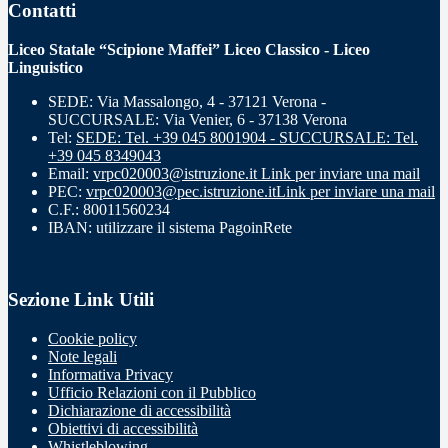
Contatti
Liceo Statale “Scipione Maffei” Liceo Classico - Liceo
Linguistico
SEDE: Via Massalongo, 4 - 37121 Verona -
SUCCURSALE: Via Venier, 6 - 37138 Verona
Tel:
SEDE: Tel. +39 045 8001904 - SUCCURSALE: Tel.
+39 045 8349043
Email:
vrpc020003@istruzione.it
Link per inviare una mail
PEC:
vrpc020003@pec.istruzione.it
Link per inviare una mail
C.F.: 80011560234
IBAN: utilizzare il sistema PagoinRete
Sezione Link Utili
Cookie policy
Note legali
Informativa Privacy
Ufficio Relazioni con il Pubblico
Dichiarazione di accessibilità
Obiettivi di accessibilità
Whistleblowing