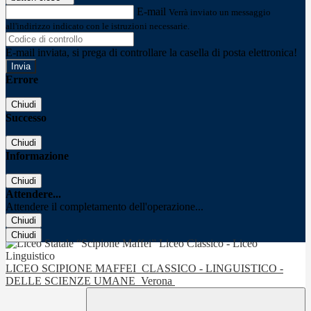
E-mail
Verrà inviato un messaggio
all'indirizzo indicato con le istruzioni necessarie.
E-mail inviata, si prega di controllare la casella di posta elettronica!
Errore
Chiudi
Successo
Chiudi
Informazione
Chiudi
Attendere...
Attendere il completamento dell'operazione...
Chiudi
Chiudi
LICEO SCIPIONE MAFFEI
CLASSICO - LINGUISTICO -
DELLE SCIENZE UMANE
Verona