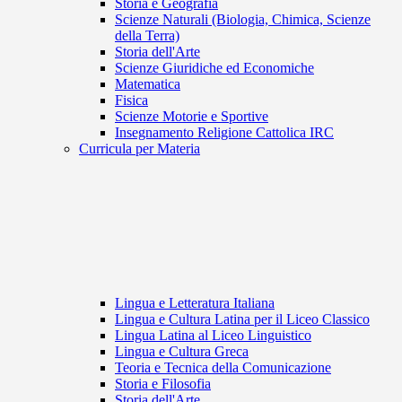
Storia e Geografia
Scienze Naturali (Biologia, Chimica, Scienze
della Terra)
Storia dell'Arte
Scienze Giuridiche ed Economiche
Matematica
Fisica
Scienze Motorie e Sportive
Insegnamento Religione Cattolica IRC
Curricula per Materia
Lingua e Letteratura Italiana
Lingua e Cultura Latina per il Liceo Classico
Lingua Latina al Liceo Linguistico
Lingua e Cultura Greca
Teoria e Tecnica della Comunicazione
Storia e Filosofia
Storia dell'Arte