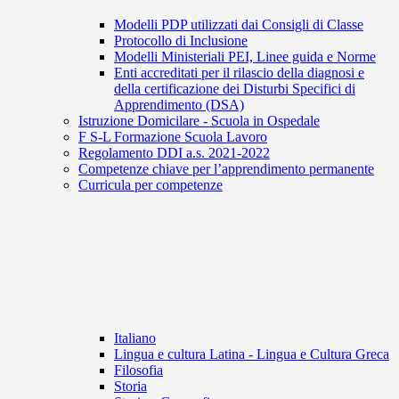
Modelli PDP utilizzati dai Consigli di Classe
Protocollo di Inclusione
Modelli Ministeriali PEI, Linee guida e Norme
Enti accreditati per il rilascio della diagnosi e
della certificazione dei Disturbi Specifici di
Apprendimento (DSA)
Istruzione Domicilare - Scuola in Ospedale
F S-L Formazione Scuola Lavoro
Regolamento DDI a.s. 2021-2022
Competenze chiave per l’apprendimento permanente
Curricula per competenze
Italiano
Lingua e cultura Latina - Lingua e Cultura Greca
Filosofia
Storia