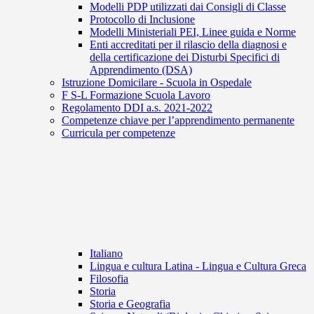
Modelli PDP utilizzati dai Consigli di Classe
Protocollo di Inclusione
Modelli Ministeriali PEI, Linee guida e Norme
Enti accreditati per il rilascio della diagnosi e
della certificazione dei Disturbi Specifici di
Apprendimento (DSA)
Istruzione Domicilare - Scuola in Ospedale
F S-L Formazione Scuola Lavoro
Regolamento DDI a.s. 2021-2022
Competenze chiave per l’apprendimento permanente
Curricula per competenze
Italiano
Lingua e cultura Latina - Lingua e Cultura Greca
Filosofia
Storia
Storia e Geografia