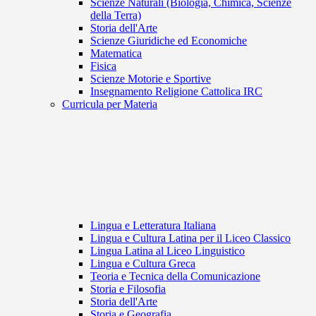
Scienze Naturali (Biologia, Chimica, Scienze
della Terra)
Storia dell'Arte
Scienze Giuridiche ed Economiche
Matematica
Fisica
Scienze Motorie e Sportive
Insegnamento Religione Cattolica IRC
Curricula per Materia
Lingua e Letteratura Italiana
Lingua e Cultura Latina per il Liceo Classico
Lingua Latina al Liceo Linguistico
Lingua e Cultura Greca
Teoria e Tecnica della Comunicazione
Storia e Filosofia
Storia dell'Arte
Storia e Geografia