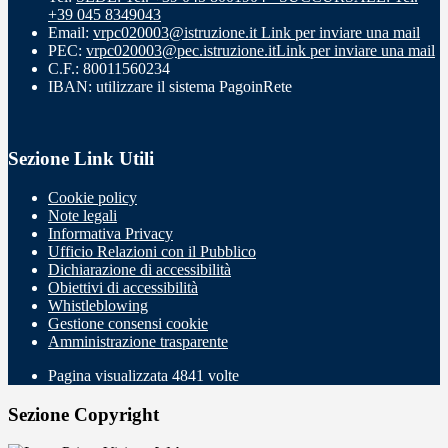
+39 045 8349043
Email:
vrpc020003@istruzione.it
Link per inviare una mail
PEC:
vrpc020003@pec.istruzione.it
Link per inviare una mail
C.F.: 80011560234
IBAN: utilizzare il sistema PagoinRete
Sezione Link Utili
Cookie policy
Note legali
Informativa Privacy
Ufficio Relazioni con il Pubblico
Dichiarazione di accessibilità
Obiettivi di accessibilità
Whistleblowing
Gestione consensi cookie
Amministrazione trasparente
Pagina visualizzata
4841
volte
Sezione Copyright