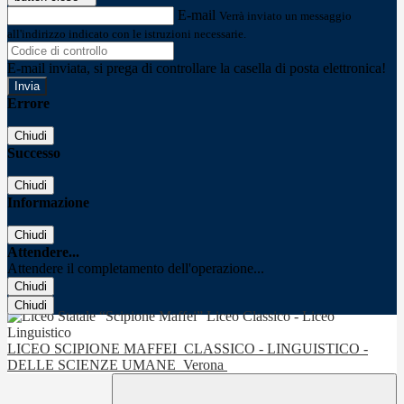
E-mail
Verrà inviato un messaggio
all'indirizzo indicato con le istruzioni necessarie.
E-mail inviata, si prega di controllare la casella di posta elettronica!
Errore
Chiudi
Successo
Chiudi
Informazione
Chiudi
Attendere...
Attendere il completamento dell'operazione...
Chiudi
Chiudi
LICEO SCIPIONE MAFFEI
CLASSICO - LINGUISTICO -
DELLE SCIENZE UMANE
Verona