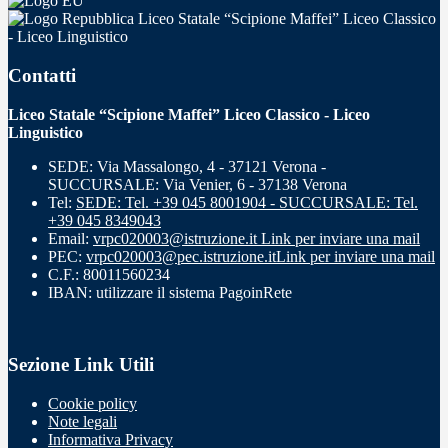
Liceo Statale “Scipione Maffei” Liceo Classico
- Liceo Linguistico
Contatti
Liceo Statale “Scipione Maffei” Liceo Classico - Liceo
Linguistico
SEDE: Via Massalongo, 4 - 37121 Verona -
SUCCURSALE: Via Venier, 6 - 37138 Verona
Tel:
SEDE: Tel. +39 045 8001904 - SUCCURSALE: Tel.
+39 045 8349043
Email:
vrpc020003@istruzione.it
Link per inviare una mail
PEC:
vrpc020003@pec.istruzione.it
Link per inviare una mail
C.F.: 80011560234
IBAN: utilizzare il sistema PagoinRete
Sezione Link Utili
Cookie policy
Note legali
Informativa Privacy