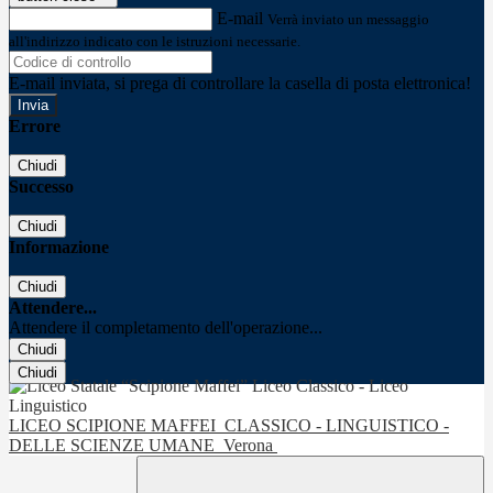
E-mail
Verrà inviato un messaggio
all'indirizzo indicato con le istruzioni necessarie.
E-mail inviata, si prega di controllare la casella di posta elettronica!
Errore
Chiudi
Successo
Chiudi
Informazione
Chiudi
Attendere...
Attendere il completamento dell'operazione...
Chiudi
Chiudi
LICEO SCIPIONE MAFFEI
CLASSICO - LINGUISTICO -
DELLE SCIENZE UMANE
Verona