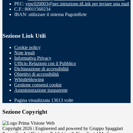
PEC:
vrpc020003@pec.istruzione.it
Link per inviare una mail
C.F.: 80011560234
IBAN: utilizzare il sistema PagoinRete
Sezione Link Utili
Cookie policy
Note legali
Informativa Privacy
Ufficio Relazioni con il Pubblico
Dichiarazione di accessibilità
Obiettivi di accessibilità
Whistleblowing
Gestione consensi cookie
Amministrazione trasparente
Pagina visualizzata
13613
volte
Sezione Copyright
Copyright 2026 | Engineered and powered by Gruppo Spaggiari