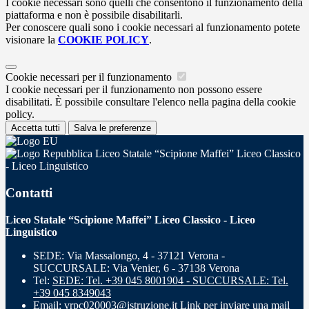
I cookie necessari sono quelli che consentono il funzionamento della
piattaforma e non è possibile disabilitarli.
Per conoscere quali sono i cookie necessari al funzionamento potete
visionare la
COOKIE POLICY
.
Cookie necessari per il funzionamento
I cookie necessari per il funzionamento non possono essere
disabilitati. È possibile consultare l'elenco nella pagina della cookie
policy.
Accetta tutti
Salva le preferenze
Liceo Statale “Scipione Maffei” Liceo Classico
- Liceo Linguistico
Contatti
Liceo Statale “Scipione Maffei” Liceo Classico - Liceo
Linguistico
SEDE: Via Massalongo, 4 - 37121 Verona -
SUCCURSALE: Via Venier, 6 - 37138 Verona
Tel:
SEDE: Tel. +39 045 8001904 - SUCCURSALE: Tel.
+39 045 8349043
Email:
vrpc020003@istruzione.it
Link per inviare una mail