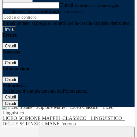
E-mail
Verrà inviato un messaggio
all'indirizzo indicato con le istruzioni necessarie.
E-mail inviata, si prega di controllare la casella di posta elettronica!
Errore
Chiudi
Successo
Chiudi
Informazione
Chiudi
Attendere...
Attendere il completamento dell'operazione...
Chiudi
Chiudi
LICEO SCIPIONE MAFFEI
CLASSICO - LINGUISTICO -
DELLE SCIENZE UMANE
Verona