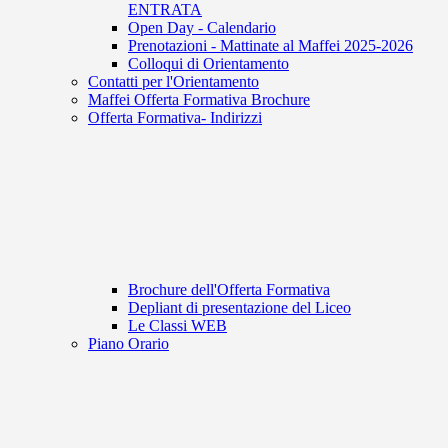
ENTRATA
Open Day - Calendario
Prenotazioni - Mattinate al Maffei 2025-2026
Colloqui di Orientamento
Contatti per l'Orientamento
Maffei Offerta Formativa Brochure
Offerta Formativa- Indirizzi
Brochure dell'Offerta Formativa
Depliant di presentazione del Liceo
Le Classi WEB
Piano Orario