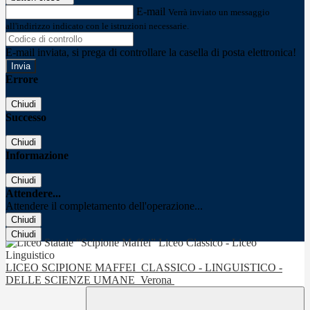
E-mail
Verrà inviato un messaggio
all'indirizzo indicato con le istruzioni necessarie.
E-mail inviata, si prega di controllare la casella di posta elettronica!
Errore
Chiudi
Successo
Chiudi
Informazione
Chiudi
Attendere...
Attendere il completamento dell'operazione...
Chiudi
Chiudi
LICEO SCIPIONE MAFFEI
CLASSICO - LINGUISTICO -
DELLE SCIENZE UMANE
Verona