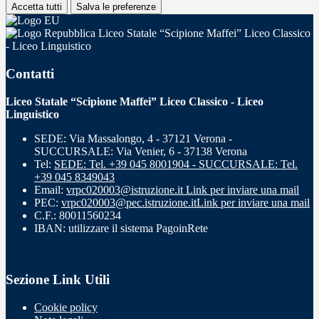
Accetta tutti
Salva le preferenze
Liceo Statale “Scipione Maffei” Liceo Classico
- Liceo Linguistico
Contatti
Liceo Statale “Scipione Maffei” Liceo Classico - Liceo
Linguistico
SEDE: Via Massalongo, 4 - 37121 Verona -
SUCCURSALE: Via Venier, 6 - 37138 Verona
Tel:
SEDE: Tel. +39 045 8001904 - SUCCURSALE: Tel.
+39 045 8349043
Email:
vrpc020003@istruzione.it
Link per inviare una mail
PEC:
vrpc020003@pec.istruzione.it
Link per inviare una mail
C.F.: 80011560234
IBAN: utilizzare il sistema PagoinRete
Sezione Link Utili
Cookie policy