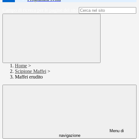
Campo di ricerca per le pagine del sito
Home
>
Scipione Maffei
>
Maffei erudito
Menu di
navigazione