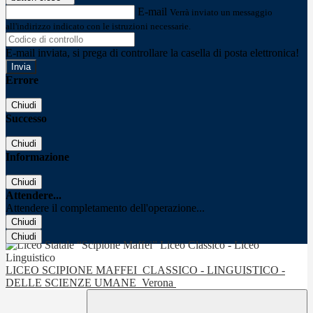
E-mail
Verrà inviato un messaggio
all'indirizzo indicato con le istruzioni necessarie.
E-mail inviata, si prega di controllare la casella di posta elettronica!
Errore
Chiudi
Successo
Chiudi
Informazione
Chiudi
Attendere...
Attendere il completamento dell'operazione...
Chiudi
Chiudi
LICEO SCIPIONE MAFFEI
CLASSICO - LINGUISTICO -
DELLE SCIENZE UMANE
Verona