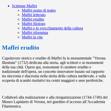
Scipione Maffei
Maffei uomo di teatro
Maffei letterato
Maffei erudito
Maffei filologo
Maffei e lo svecchiamento della cultura
Maffei riformista
Maffei la vita
Maffei erudito
Capolavoro storico e erudito di Maffei fu la monumentale "Verona
illustrata" (1732) dedicata alla storia, agli scrittori e ai monumenti
della sua città. Opera qui, nonostante il carattere erudito e
tradizionale dell'opera, un concetto innovatore basato sul rapporto
tra sincronia e diacronia nella storia della cultura medievale, e sulla
scoperta di scambi risolutivi tra centri maggiori e aree periferiche.
Collaborò alla realizzazione e alla riorganizzazione (1744-1749) del
Museo Lapidario di Verona, nel giardino d’accesso all’Accademia
Filarmonica.