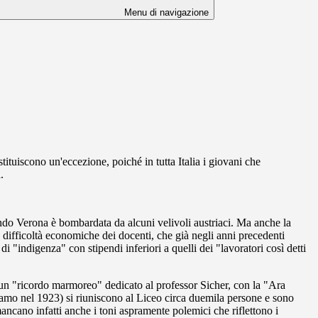
Menu di navigazione
tuiscono un'eccezione, poiché in tutta Italia i giovani che
.
ndo Verona è bombardata da alcuni velivoli austriaci. Ma anche la
e difficoltà economiche dei docenti, che già negli anni precedenti
di "indigenza" con stipendi inferiori a quelli dei "lavoratori così detti
on un "ricordo marmoreo" dedicato al professor Sicher, con la "Ara
(siamo nel 1923) si riuniscono al Liceo circa duemila persone e sono
n mancano infatti anche i toni aspramente polemici che riflettono i