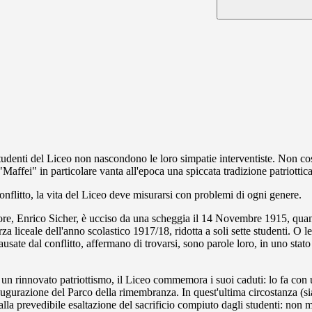
denti del Liceo non nascondono le loro simpatie interventiste. Non costi
"Maffei" in particolare vanta all'epoca una spiccata tradizione patriottica
 conflitto, la vita del Liceo deve misurarsi con problemi di ogni genere.
ssore, Enrico Sicher, è ucciso da una scheggia il 14 Novembre 1915, qua
a liceale dell'anno scolastico 1917/18, ridotta a soli sette studenti. O l
usate dal conflitto, affermano di trovarsi, sono parole loro, in uno stato 
 da un rinnovato patriottismo, il Liceo commemora i suoi caduti: lo fa c
l'inaugurazione del Parco della rimembranza. In quest'ultima circostanza 
ita alla prevedibile esaltazione del sacrificio compiuto dagli studenti: no