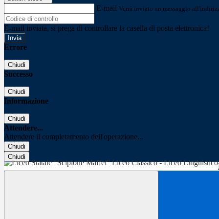
E-mail
Verrà inviato un messaggio all'indirizz
E-mail inviata, si prega di controllare la casella di posta elettronica!
Errore
Chiudi
Successo
Chiudi
Informazione
Chiudi
Attendere...
Attendere il completamento dell'operazione...
Chiudi
Chiudi