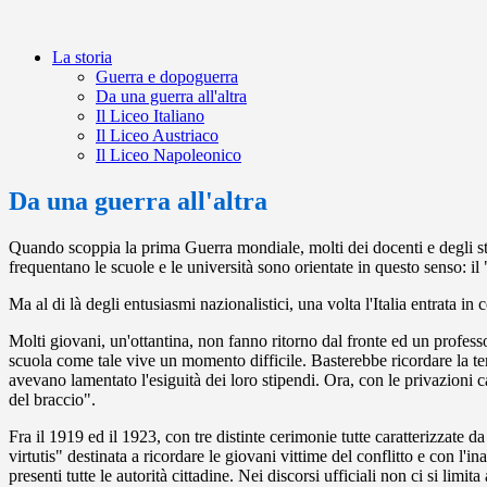
La storia
Guerra e dopoguerra
Da una guerra all'altra
Il Liceo Italiano
Il Liceo Austriaco
Il Liceo Napoleonico
Da una guerra all'altra
Quando scoppia la prima Guerra mondiale, molti dei docenti e degli stu
frequentano le scuole e le università sono orientate in questo senso: il 
Ma al di là degli entusiasmi nazionalistici, una volta l'Italia entrata in
Molti giovani, un'ottantina, non fanno ritorno dal fronte ed un profe
scuola come tale vive un momento difficile. Basterebbe ricordare la terz
avevano lamentato l'esiguità dei loro stipendi. Ora, con le privazioni ca
del braccio".
Fra il 1919 ed il 1923, con tre distinte cerimonie tutte caratterizzate
virtutis" destinata a ricordare le giovani vittime del conflitto e con 
presenti tutte le autorità cittadine. Nei discorsi ufficiali non ci si lim