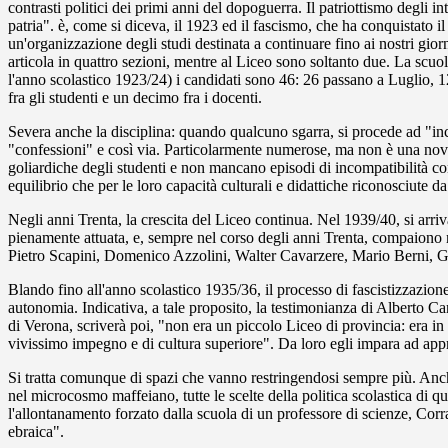
contrasti politici dei primi anni del dopoguerra. Il patriottismo degli i
patria". è, come si diceva, il 1923 ed il fascismo, che ha conquistato 
un'organizzazione degli studi destinata a continuare fino ai nostri gior
articola in quattro sezioni, mentre al Liceo sono soltanto due. La scu
l'anno scolastico 1923/24) i candidati sono 46: 26 passano a Luglio, 
fra gli studenti e un decimo fra i docenti.
Severa anche la disciplina: quando qualcuno sgarra, si procede ad "inchi
"confessioni" e così via. Particolarmente numerose, ma non è una novità,
goliardiche degli studenti e non mancano episodi di incompatibilità con
equilibrio che per le loro capacità culturali e didattiche riconosciute da 
Negli anni Trenta, la crescita del Liceo continua. Nel 1939/40, si arri
pienamente attuata, e, sempre nel corso degli anni Trenta, compaiono ne
Pietro Scapini, Domenico Azzolini, Walter Cavarzere, Mario Berni, G
Blando fino all'anno scolastico 1935/36, il processo di fascistizzazion
autonomia. Indicativa, a tale proposito, la testimonianza di Alberto Ca
di Verona, scriverà poi, "non era un piccolo Liceo di provincia: era in
vivissimo impegno e di cultura superiore". Da loro egli impara ad apprezz
Si tratta comunque di spazi che vanno restringendosi sempre più. Anch
nel microcosmo maffeiano, tutte le scelte della politica scolastica di q
l'allontanamento forzato dalla scuola di un professore di scienze, Co
ebraica".