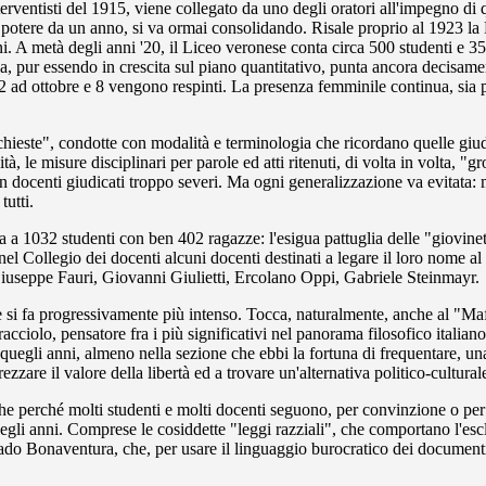
nterventisti del 1915, viene collegato da uno degli oratori all'impegno di q
il potere da un anno, si va ormai consolidando. Risale proprio al 1923 l
ni. A metà degli anni '20, il Liceo veronese conta circa 500 studenti e 35
ola, pur essendo in crescita sul piano quantitativo, punta ancora decisa
12 ad ottobre e 8 vengono respinti. La presenza femminile continua, sia 
este", condotte con modalità e terminologia che ricordano quelle giudizia
 le misure disciplinari per parole ed atti ritenuti, di volta in volta, "
 docenti giudicati troppo severi. Ma ogni generalizzazione va evitata: mo
tutti.
va a 1032 studenti con ben 402 ragazze: l'esigua pattuglia delle "giovin
l Collegio dei docenti alcuni docenti destinati a legare il loro nome al
iuseppe Fauri, Giovanni Giulietti, Ercolano Oppi, Gabriele Steinmayr.
e si fa progressivamente più intenso. Tocca, naturalmente, anche al "Maff
racciolo, pensatore fra i più significativi nel panorama filosofico itali
 quegli anni, almeno nella sezione che ebbi la fortuna di frequentare, un
are il valore della libertà ed a trovare un'alternativa politico-culturale 
e perché molti studenti e molti docenti seguono, per convinzione o per
uegli anni. Comprese le cosiddette "leggi razziali", che comportano l'esclu
rrado Bonaventura, che, per usare il linguaggio burocratico dei documen