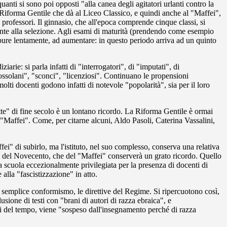
uanti si sono poi opposti "alla canea degli agitatori urlanti contro la
a Riforma Gentile che dà al Liceo Classico, e quindi anche al "Maffei",
 professori. Il ginnasio, che all'epoca comprende cinque classi, si
mente alla selezione. Agli esami di maturità (prendendo come esempio
pure lentamente, ad aumentare: in questo periodo arriva ad un quinto
rie: si parla infatti di "interrogatori", di "imputati", di
grossolani", "sconci", "licenziosi". Continuano le propensioni
lti docenti godono infatti di notevole "popolarità", sia per il loro
ette" di fine secolo è un lontano ricordo. La Riforma Gentile è ormai
 "Maffei". Come, per citarne alcuni, Aldo Pasoli, Caterina Vassalini,
ei" di subirlo, ma l'istituto, nel suo complesso, conserva una relativa
ano del Novecento, che del "Maffei" conserverà un grato ricordo. Quello
a scuola eccezionalmente privilegiata per la presenza di docenti di
alla "fascistizzazione" in atto.
 semplice conformismo, le direttive del Regime. Si ripercuotono così,
sione di testi con "brani di autori di razza ebraica", e
ti del tempo, viene "sospeso dall'insegnamento perché di razza