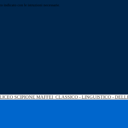
o indicato con le istruzioni necessarie.
LICEO SCIPIONE MAFFEI
CLASSICO - LINGUISTICO - DEL