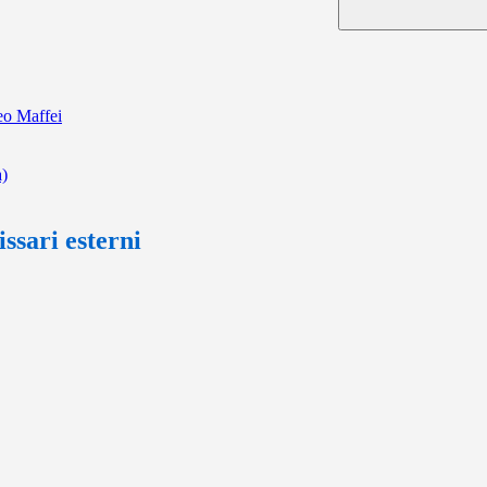
ceo Maffei
a)
ssari esterni