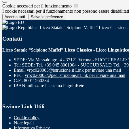
Cookie necessari per il funzionamento
I cookie necessari per il funzionamento non possono essere disabilitati.
Accetta tutti
Salva le preferenze
Liceo Statale “Scipione Maffei” Liceo Classico -
Contatti
Liceo Statale “Scipione Maffei” Liceo Classico - Liceo Linguistic
SEDE: Via Massalongo, 4 - 37121 Verona - SUCCURSALE: Vi
Tel:
SEDE: Tel. +39 045 8001904 - SUCCURSALE: Tel. +39
Email:
vrpc020003@istruzione.it
Link per inviare una mail
PEC:
vrpc020003@pec.istruzione.it
Link per inviare una mail
C.F.: 80011560234
IBAN: utilizzare il sistema PagoinRete
Sezione Link Utili
Cookie policy
Note legali
Informativa Privacy