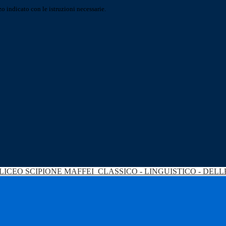
o indicato con le istruzioni necessarie.
LICEO SCIPIONE MAFFEI
CLASSICO - LINGUISTICO - DEL