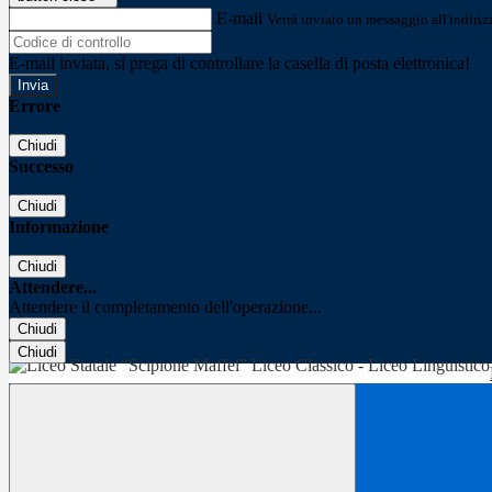
E-mail
Verrà inviato un messaggio all'indirizz
E-mail inviata, si prega di controllare la casella di posta elettronica!
Errore
Chiudi
Successo
Chiudi
Informazione
Chiudi
Attendere...
Attendere il completamento dell'operazione...
Chiudi
Chiudi