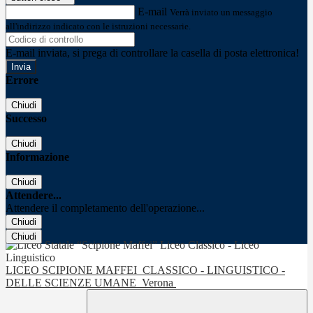
E-mail
Verrà inviato un messaggio
all'indirizzo indicato con le istruzioni necessarie.
E-mail inviata, si prega di controllare la casella di posta elettronica!
Errore
Chiudi
Successo
Chiudi
Informazione
Chiudi
Attendere...
Attendere il completamento dell'operazione...
Chiudi
Chiudi
LICEO SCIPIONE MAFFEI
CLASSICO - LINGUISTICO -
DELLE SCIENZE UMANE
Verona