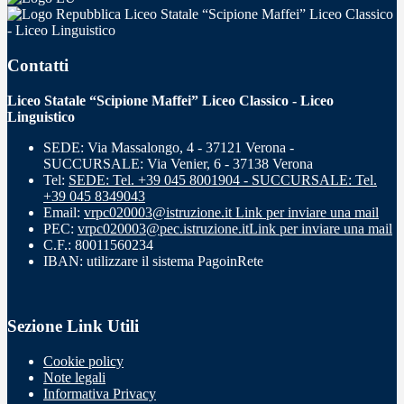
Liceo Statale “Scipione Maffei” Liceo Classico
- Liceo Linguistico
Contatti
Liceo Statale “Scipione Maffei” Liceo Classico - Liceo
Linguistico
SEDE: Via Massalongo, 4 - 37121 Verona -
SUCCURSALE: Via Venier, 6 - 37138 Verona
Tel:
SEDE: Tel. +39 045 8001904 - SUCCURSALE: Tel.
+39 045 8349043
Email:
vrpc020003@istruzione.it
Link per inviare una mail
PEC:
vrpc020003@pec.istruzione.it
Link per inviare una mail
C.F.: 80011560234
IBAN: utilizzare il sistema PagoinRete
Sezione Link Utili
Cookie policy
Note legali
Informativa Privacy