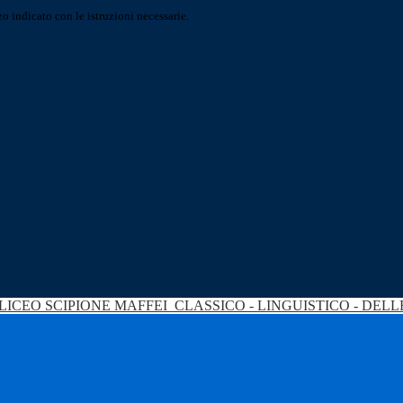
o indicato con le istruzioni necessarie.
LICEO SCIPIONE MAFFEI
CLASSICO - LINGUISTICO - DEL