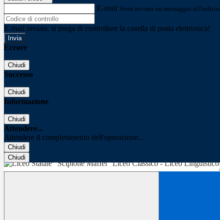
E-mail
Verrà inviato un messaggio all'indirizz
E-mail inviata, si prega di controllare la casella di posta elettronica!
Errore
Chiudi
Successo
Chiudi
Informazione
Chiudi
Attendere...
Attendere il completamento dell'operazione...
Chiudi
Chiudi