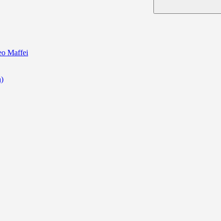
ceo Maffei
a)