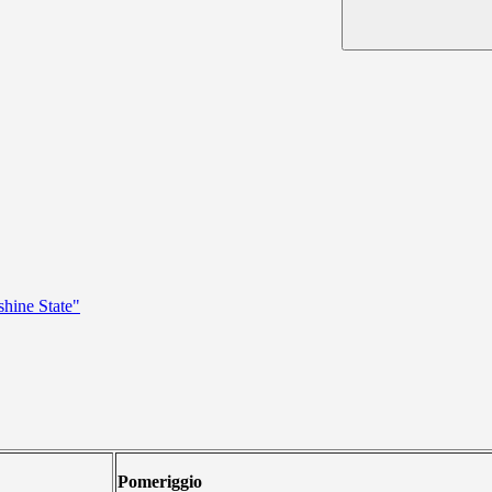
hine State"
Pomeriggio