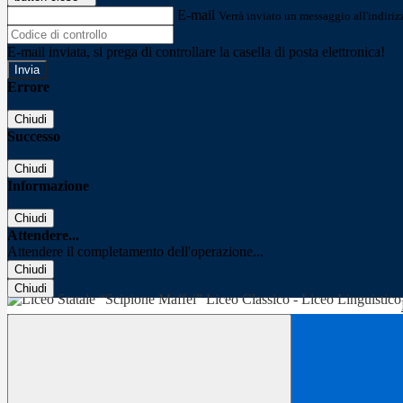
E-mail
Verrà inviato un messaggio all'indirizz
E-mail inviata, si prega di controllare la casella di posta elettronica!
Errore
Chiudi
Successo
Chiudi
Informazione
Chiudi
Attendere...
Attendere il completamento dell'operazione...
Chiudi
Chiudi