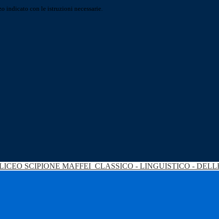
o indicato con le istruzioni necessarie.
LICEO SCIPIONE MAFFEI
CLASSICO - LINGUISTICO - DEL