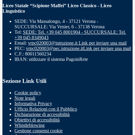
Liceo Statale “Scipione Maffei” Liceo Classico - Liceo
Linguistico
SEDE: Via Massalongo, 4 - 37121 Verona -
SUCCURSALE: Via Venier, 6 - 37138 Verona
Tel:
SEDE: Tel. +39 045 8001904 - SUCCURSALE: Tel.
+39 045 8349043
Email:
vrpc020003@istruzione.it
Link per inviare una mail
PEC:
vrpc020003@pec.istruzione.it
Link per inviare una mail
C.F.: 80011560234
IBAN: utilizzare il sistema PagoinRete
Sezione Link Utili
Cookie policy
Note legali
Informativa Privacy
Ufficio Relazioni con il Pubblico
Dichiarazione di accessibilità
Obiettivi di accessibilità
Whistleblowing
Gestione consensi cookie