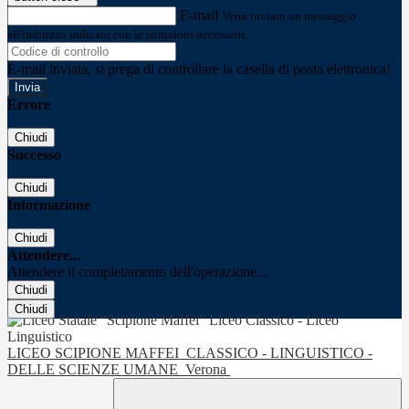
E-mail
Verrà inviato un messaggio
all'indirizzo indicato con le istruzioni necessarie.
E-mail inviata, si prega di controllare la casella di posta elettronica!
Errore
Chiudi
Successo
Chiudi
Informazione
Chiudi
Attendere...
Attendere il completamento dell'operazione...
Chiudi
Chiudi
LICEO SCIPIONE MAFFEI
CLASSICO - LINGUISTICO -
DELLE SCIENZE UMANE
Verona