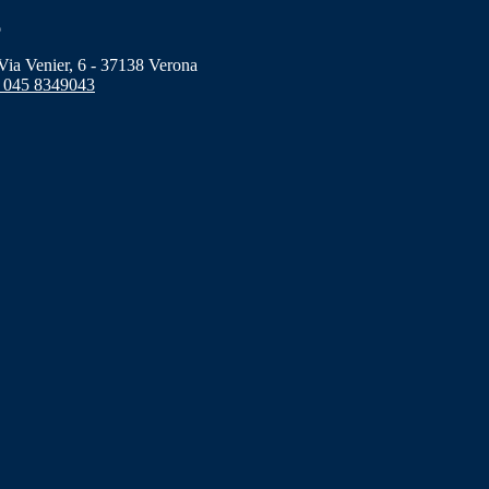
o
a Venier, 6 - 37138 Verona
 045 8349043