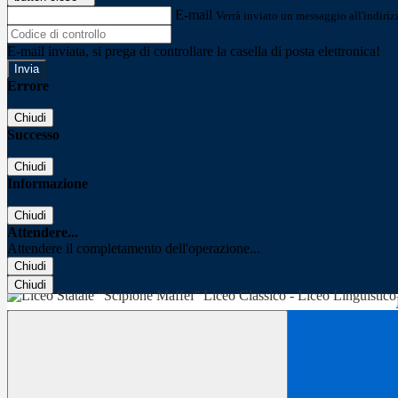
E-mail
Verrà inviato un messaggio all'indirizz
E-mail inviata, si prega di controllare la casella di posta elettronica!
Errore
Chiudi
Successo
Chiudi
Informazione
Chiudi
Attendere...
Attendere il completamento dell'operazione...
Chiudi
Chiudi