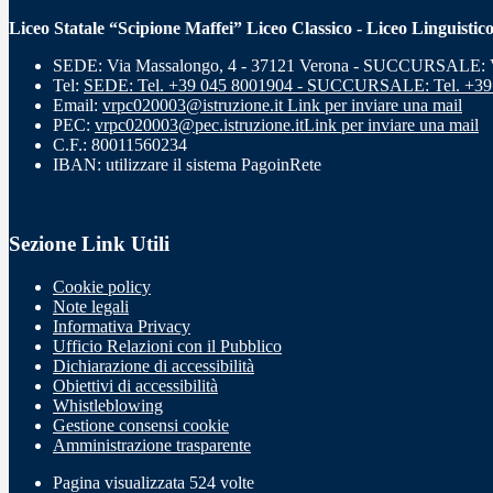
Liceo Statale “Scipione Maffei” Liceo Classico - Liceo Linguistic
SEDE: Via Massalongo, 4 - 37121 Verona - SUCCURSALE: Vi
Tel:
SEDE: Tel. +39 045 8001904 - SUCCURSALE: Tel. +39
Email:
vrpc020003@istruzione.it
Link per inviare una mail
PEC:
vrpc020003@pec.istruzione.it
Link per inviare una mail
C.F.: 80011560234
IBAN: utilizzare il sistema PagoinRete
Sezione Link Utili
Cookie policy
Note legali
Informativa Privacy
Ufficio Relazioni con il Pubblico
Dichiarazione di accessibilità
Obiettivi di accessibilità
Whistleblowing
Gestione consensi cookie
Amministrazione trasparente
Pagina visualizzata
524
volte