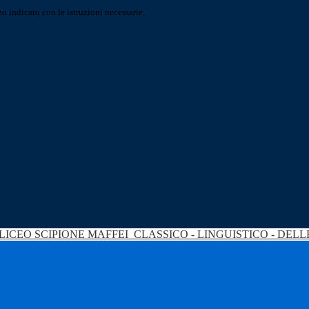
o indicato con le istruzioni necessarie.
LICEO SCIPIONE MAFFEI
CLASSICO - LINGUISTICO - DEL