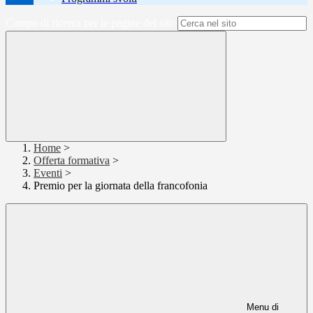
Campo di ricerca per le pagine del sito
Home
>
Offerta formativa
>
Eventi
>
Premio per la giornata della francofonia
Menu di