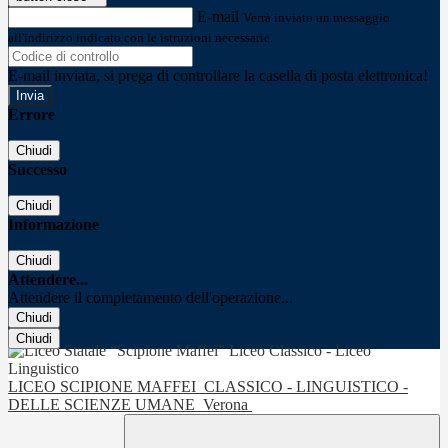
E-mail
Verrà inviato un messaggio
all'indirizzo indicato con le istruzioni necessarie.
E-mail inviata, si prega di controllare la casella di posta elettronica!
Errore
Chiudi
Successo
Chiudi
Informazione
Chiudi
Attendere...
Attendere il completamento dell'operazione...
Chiudi
Chiudi
LICEO SCIPIONE MAFFEI
CLASSICO - LINGUISTICO -
DELLE SCIENZE UMANE
Verona