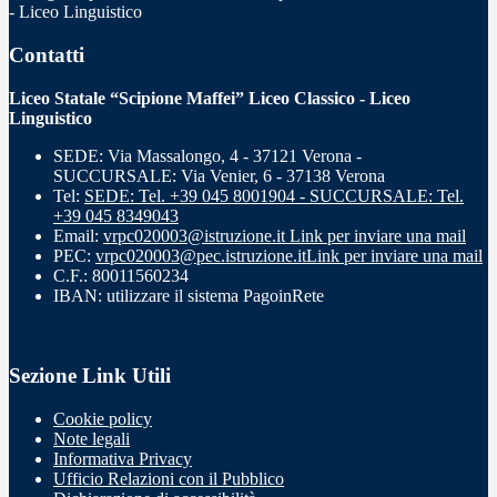
- Liceo Linguistico
Contatti
Liceo Statale “Scipione Maffei” Liceo Classico - Liceo
Linguistico
SEDE: Via Massalongo, 4 - 37121 Verona -
SUCCURSALE: Via Venier, 6 - 37138 Verona
Tel:
SEDE: Tel. +39 045 8001904 - SUCCURSALE: Tel.
+39 045 8349043
Email:
vrpc020003@istruzione.it
Link per inviare una mail
PEC:
vrpc020003@pec.istruzione.it
Link per inviare una mail
C.F.: 80011560234
IBAN: utilizzare il sistema PagoinRete
Sezione Link Utili
Cookie policy
Note legali
Informativa Privacy
Ufficio Relazioni con il Pubblico