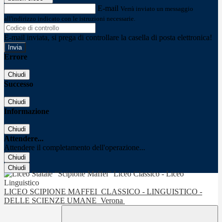
E-mail
Verrà inviato un messaggio
all'indirizzo indicato con le istruzioni necessarie.
E-mail inviata, si prega di controllare la casella di posta elettronica!
Errore
Chiudi
Successo
Chiudi
Informazione
Chiudi
Attendere...
Attendere il completamento dell'operazione...
Chiudi
Chiudi
LICEO SCIPIONE MAFFEI
CLASSICO - LINGUISTICO -
DELLE SCIENZE UMANE
Verona