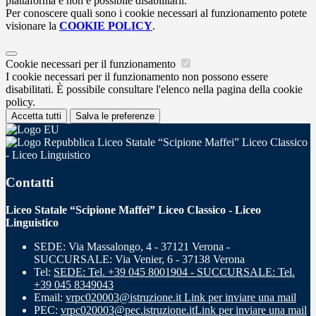
piattaforma e non è possibile disabilitarli.
Per conoscere quali sono i cookie necessari al funzionamento potete
visionare la
COOKIE POLICY
.
Cookie necessari per il funzionamento
I cookie necessari per il funzionamento non possono essere
disabilitati. È possibile consultare l'elenco nella pagina della cookie
policy.
Accetta tutti
Salva le preferenze
Liceo Statale “Scipione Maffei” Liceo Classico
- Liceo Linguistico
Contatti
Liceo Statale “Scipione Maffei” Liceo Classico - Liceo
Linguistico
SEDE: Via Massalongo, 4 - 37121 Verona -
SUCCURSALE: Via Venier, 6 - 37138 Verona
Tel:
SEDE: Tel. +39 045 8001904 - SUCCURSALE: Tel.
+39 045 8349043
Email:
vrpc020003@istruzione.it
Link per inviare una mail
PEC:
vrpc020003@pec.istruzione.it
Link per inviare una mail