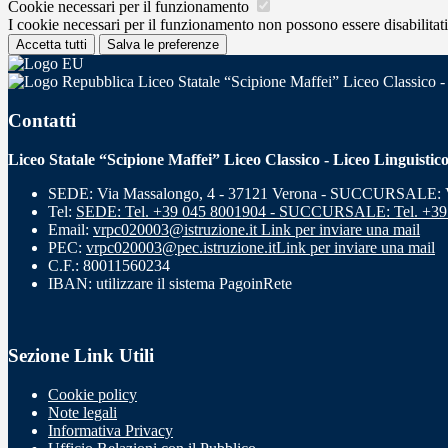
Cookie necessari per il funzionamento
I cookie necessari per il funzionamento non possono essere disabilitati.
Accetta tutti
Salva le preferenze
Liceo Statale “Scipione Maffei” Liceo Classico -
Contatti
Liceo Statale “Scipione Maffei” Liceo Classico - Liceo Linguistic
SEDE: Via Massalongo, 4 - 37121 Verona - SUCCURSALE: Vi
Tel:
SEDE: Tel. +39 045 8001904 - SUCCURSALE: Tel. +39
Email:
vrpc020003@istruzione.it
Link per inviare una mail
PEC:
vrpc020003@pec.istruzione.it
Link per inviare una mail
C.F.: 80011560234
IBAN: utilizzare il sistema PagoinRete
Sezione Link Utili
Cookie policy
Note legali
Informativa Privacy