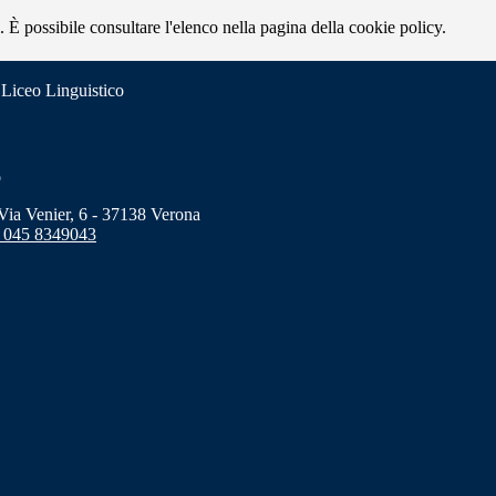
 È possibile consultare l'elenco nella pagina della cookie policy.
 Liceo Linguistico
o
a Venier, 6 - 37138 Verona
 045 8349043