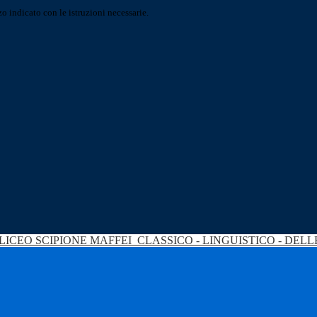
o indicato con le istruzioni necessarie.
LICEO SCIPIONE MAFFEI
CLASSICO - LINGUISTICO - DEL