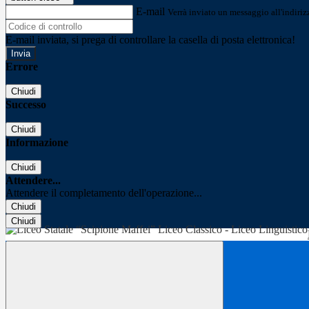
E-mail
Verrà inviato un messaggio all'indirizz
E-mail inviata, si prega di controllare la casella di posta elettronica!
Errore
Chiudi
Successo
Chiudi
Informazione
Chiudi
Attendere...
Attendere il completamento dell'operazione...
Chiudi
Chiudi