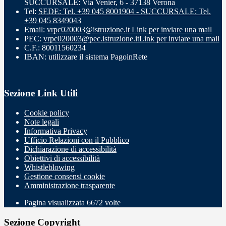
SUCCURSALE: Via Venier, 6 - 37138 Verona
Tel:
SEDE: Tel. +39 045 8001904 - SUCCURSALE: Tel.
+39 045 8349043
Email:
vrpc020003@istruzione.it
Link per inviare una mail
PEC:
vrpc020003@pec.istruzione.it
Link per inviare una mail
C.F.: 80011560234
IBAN: utilizzare il sistema PagoinRete
Sezione Link Utili
Cookie policy
Note legali
Informativa Privacy
Ufficio Relazioni con il Pubblico
Dichiarazione di accessibilità
Obiettivi di accessibilità
Whistleblowing
Gestione consensi cookie
Amministrazione trasparente
Pagina visualizzata
6672
volte
Sezione Copyright