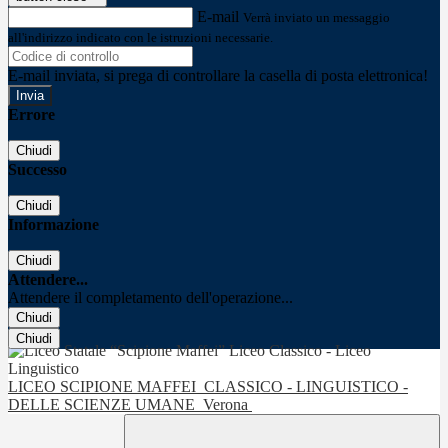
E-mail
Verrà inviato un messaggio
all'indirizzo indicato con le istruzioni necessarie.
E-mail inviata, si prega di controllare la casella di posta elettronica!
Errore
Chiudi
Successo
Chiudi
Informazione
Chiudi
Attendere...
Attendere il completamento dell'operazione...
Chiudi
Chiudi
LICEO SCIPIONE MAFFEI
CLASSICO - LINGUISTICO -
DELLE SCIENZE UMANE
Verona