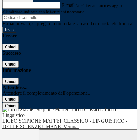
E-mail
Verrà inviato un messaggio
all'indirizzo indicato con le istruzioni necessarie.
E-mail inviata, si prega di controllare la casella di posta elettronica!
Errore
Chiudi
Successo
Chiudi
Informazione
Chiudi
Attendere...
Attendere il completamento dell'operazione...
Chiudi
Chiudi
LICEO SCIPIONE MAFFEI
CLASSICO - LINGUISTICO -
DELLE SCIENZE UMANE
Verona