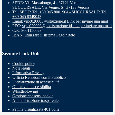
SEDE: Via Massalongo, 4 - 37121 Verona -
SUCCURSALE: Via Venier, 6 - 37138 Verona
Tel:
SEDE: Tel. +39 045 8001904 - SUCCURSALE: Tel.
+39 045 8349043
Email:
vrpc020003@istruzione.it
Link per inviare una mail
PEC:
vrpc020003@pec.istruzione.it
Link per inviare una mail
C.F.: 80011560234
IBAN: utilizzare il sistema PagoinRete
Sezione Link Utili
Cookie policy
Note legali
Informativa Privacy
Ufficio Relazioni con il Pubblico
Dichiarazione di accessibilità
Obiettivi di accessibilità
Whistleblowing
Gestione consensi cookie
Amministrazione trasparente
Pagina visualizzata
401
volte