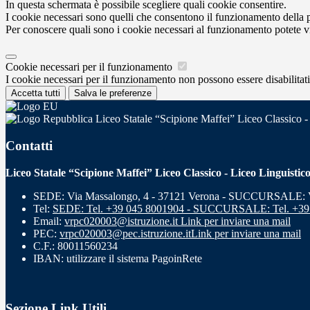
In questa schermata è possibile scegliere quali cookie consentire.
I cookie necessari sono quelli che consentono il funzionamento della pi
Per conoscere quali sono i cookie necessari al funzionamento potete v
Cookie necessari per il funzionamento
I cookie necessari per il funzionamento non possono essere disabilitati.
Accetta tutti
Salva le preferenze
Liceo Statale “Scipione Maffei” Liceo Classico -
Contatti
Liceo Statale “Scipione Maffei” Liceo Classico - Liceo Linguistic
SEDE: Via Massalongo, 4 - 37121 Verona - SUCCURSALE: Vi
Tel:
SEDE: Tel. +39 045 8001904 - SUCCURSALE: Tel. +39
Email:
vrpc020003@istruzione.it
Link per inviare una mail
PEC:
vrpc020003@pec.istruzione.it
Link per inviare una mail
C.F.: 80011560234
IBAN: utilizzare il sistema PagoinRete
Sezione Link Utili