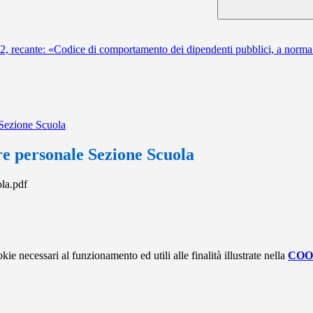
2, recante: «Codice di comportamento dei dipendenti pubblici, a norma
Sezione Scuola
e personale Sezione Scuola
la.pdf
kie necessari al funzionamento ed utili alle finalità illustrate nella
COO