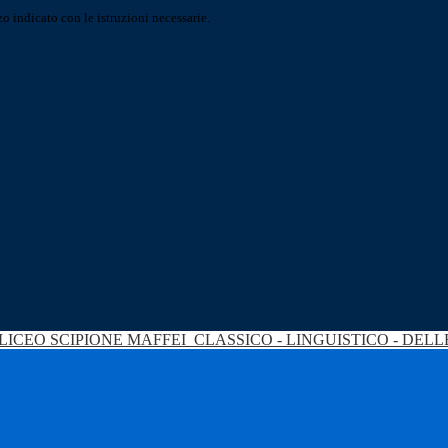
o indicato con le istruzioni necessarie.
LICEO SCIPIONE MAFFEI
CLASSICO - LINGUISTICO - DEL