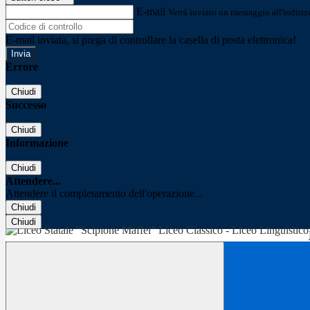
E-mail
Verrà inviato un messaggio all'indirizz
E-mail inviata, si prega di controllare la casella di posta elettronica!
Errore
Chiudi
Successo
Chiudi
Informazione
Chiudi
Attendere...
Attendere il completamento dell'operazione...
Chiudi
Chiudi