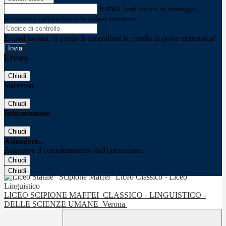
E-mail
Verrà inviato un messaggio
all'indirizzo indicato con le istruzioni necessarie.
E-mail inviata, si prega di controllare la casella di posta elettronica!
Errore
Chiudi
Successo
Chiudi
Informazione
Chiudi
Attendere...
Attendere il completamento dell'operazione...
Chiudi
Chiudi
LICEO SCIPIONE MAFFEI
CLASSICO - LINGUISTICO -
DELLE SCIENZE UMANE
Verona