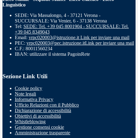
Linguistico
SEDE: Via Massalongo, 4 - 37121 Verona -
SUCCURSALE: Via Venier, 6 - 37138 Verona
Tel:
SEDE: Tel. +39 045 8001904 - SUCCURSALE: Tel.
+39 045 8349043
Email:
vrpc020003@istruzione.it
Link per inviare una mail
PEC:
vrpc020003@pec.istruzione.it
Link per inviare una mail
C.F.: 80011560234
IBAN: utilizzare il sistema PagoinRete
Sezione Link Utili
Cookie policy
Note legali
Informativa Privacy
Ufficio Relazioni con il Pubblico
Dichiarazione di accessibilità
Obiettivi di accessibilità
Whistleblowing
Gestione consensi cookie
Amministrazione trasparente