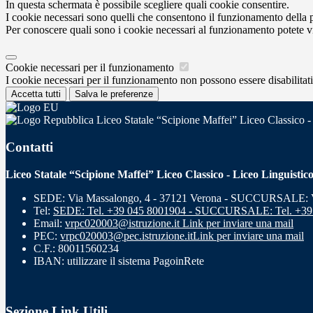
In questa schermata è possibile scegliere quali cookie consentire.
I cookie necessari sono quelli che consentono il funzionamento della pi
Per conoscere quali sono i cookie necessari al funzionamento potete v
Cookie necessari per il funzionamento
I cookie necessari per il funzionamento non possono essere disabilitati.
Accetta tutti
Salva le preferenze
Liceo Statale “Scipione Maffei” Liceo Classico -
Contatti
Liceo Statale “Scipione Maffei” Liceo Classico - Liceo Linguistic
SEDE: Via Massalongo, 4 - 37121 Verona - SUCCURSALE: Vi
Tel:
SEDE: Tel. +39 045 8001904 - SUCCURSALE: Tel. +39
Email:
vrpc020003@istruzione.it
Link per inviare una mail
PEC:
vrpc020003@pec.istruzione.it
Link per inviare una mail
C.F.: 80011560234
IBAN: utilizzare il sistema PagoinRete
Sezione Link Utili