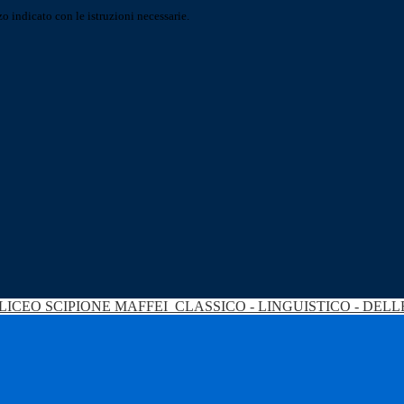
o indicato con le istruzioni necessarie.
LICEO SCIPIONE MAFFEI
CLASSICO - LINGUISTICO - DEL