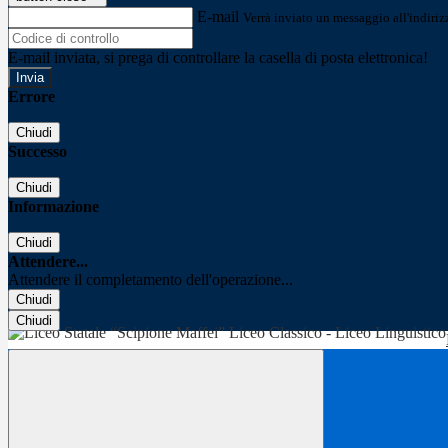
E-mail
Verrà inviato un messaggio all'indirizz
E-mail inviata, si prega di controllare la casella di posta elettronica!
Errore
Chiudi
Successo
Chiudi
Informazione
Chiudi
Attendere...
Attendere il completamento dell'operazione...
Chiudi
Chiudi