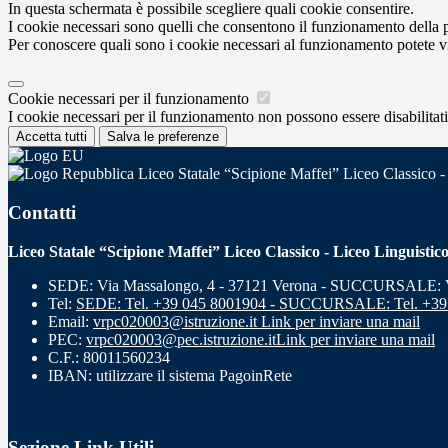
In questa schermata è possibile scegliere quali cookie consentire.
I cookie necessari sono quelli che consentono il funzionamento della pi
Per conoscere quali sono i cookie necessari al funzionamento potete v
Cookie necessari per il funzionamento
I cookie necessari per il funzionamento non possono essere disabilitati.
Accetta tutti
Salva le preferenze
Liceo Statale “Scipione Maffei” Liceo Classico -
Contatti
Liceo Statale “Scipione Maffei” Liceo Classico - Liceo Linguistic
SEDE: Via Massalongo, 4 - 37121 Verona - SUCCURSALE: Vi
Tel:
SEDE: Tel. +39 045 8001904 - SUCCURSALE: Tel. +39
Email:
vrpc020003@istruzione.it
Link per inviare una mail
PEC:
vrpc020003@pec.istruzione.it
Link per inviare una mail
C.F.: 80011560234
IBAN: utilizzare il sistema PagoinRete
Sezione Link Utili