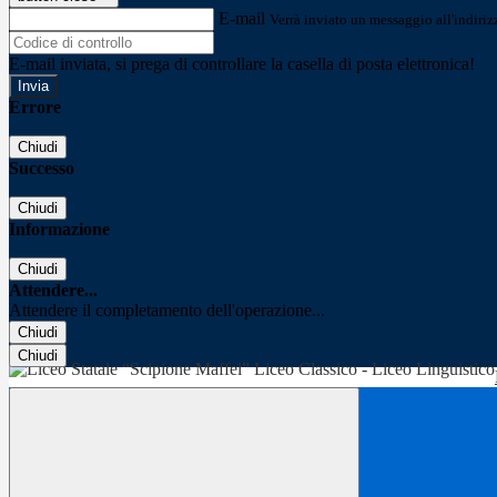
E-mail
Verrà inviato un messaggio all'indirizz
E-mail inviata, si prega di controllare la casella di posta elettronica!
Errore
Chiudi
Successo
Chiudi
Informazione
Chiudi
Attendere...
Attendere il completamento dell'operazione...
Chiudi
Chiudi