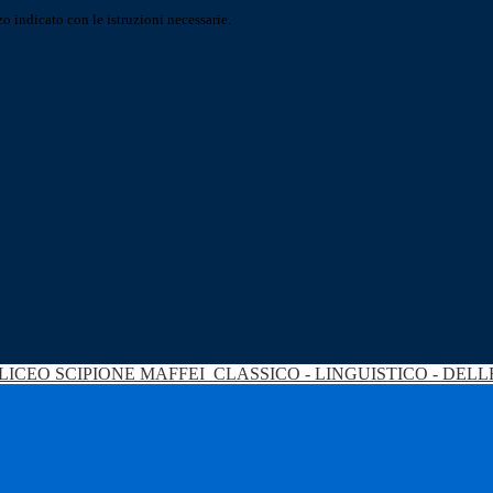
o indicato con le istruzioni necessarie.
LICEO SCIPIONE MAFFEI
CLASSICO - LINGUISTICO - DEL