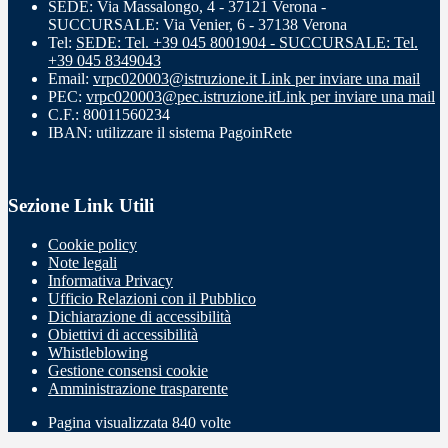
SEDE: Via Massalongo, 4 - 37121 Verona -
SUCCURSALE: Via Venier, 6 - 37138 Verona
Tel:
SEDE: Tel. +39 045 8001904 - SUCCURSALE: Tel.
+39 045 8349043
Email:
vrpc020003@istruzione.it
Link per inviare una mail
PEC:
vrpc020003@pec.istruzione.it
Link per inviare una mail
C.F.: 80011560234
IBAN: utilizzare il sistema PagoinRete
Sezione Link Utili
Cookie policy
Note legali
Informativa Privacy
Ufficio Relazioni con il Pubblico
Dichiarazione di accessibilità
Obiettivi di accessibilità
Whistleblowing
Gestione consensi cookie
Amministrazione trasparente
Pagina visualizzata
840
volte