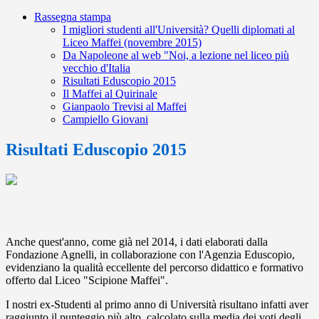
Rassegna stampa
I migliori studenti all'Università? Quelli diplomati al
Liceo Maffei (novembre 2015)
Da Napoleone al web "Noi, a lezione nel liceo più
vecchio d'Italia
Risultati Eduscopio 2015
Il Maffei al Quirinale
Gianpaolo Trevisi al Maffei
Campiello Giovani
Risultati Eduscopio 2015
Anche quest'anno, come già nel 2014, i dati elaborati dalla
Fondazione Agnelli, in collaborazione con l'Agenzia Eduscopio,
evidenziano la qualità eccellente del percorso didattico e formativo
offerto dal Liceo "Scipione Maffei".
I nostri ex-Studenti al primo anno di Università risultano infatti aver
raggiunto il punteggio più alto, calcolato sulla media dei voti degli