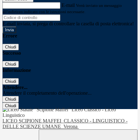
E-mail
Verrà inviato un messaggio
all'indirizzo indicato con le istruzioni necessarie.
E-mail inviata, si prega di controllare la casella di posta elettronica!
Errore
Chiudi
Successo
Chiudi
Informazione
Chiudi
Attendere...
Attendere il completamento dell'operazione...
Chiudi
Chiudi
LICEO SCIPIONE MAFFEI
CLASSICO - LINGUISTICO -
DELLE SCIENZE UMANE
Verona