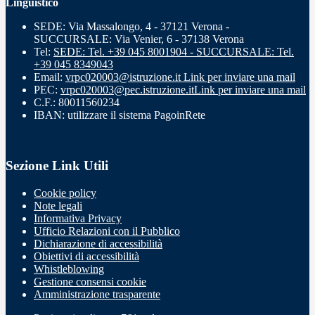
Linguistico
SEDE: Via Massalongo, 4 - 37121 Verona -
SUCCURSALE: Via Venier, 6 - 37138 Verona
Tel:
SEDE: Tel. +39 045 8001904 - SUCCURSALE: Tel.
+39 045 8349043
Email:
vrpc020003@istruzione.it
Link per inviare una mail
PEC:
vrpc020003@pec.istruzione.it
Link per inviare una mail
C.F.: 80011560234
IBAN: utilizzare il sistema PagoinRete
Sezione Link Utili
Cookie policy
Note legali
Informativa Privacy
Ufficio Relazioni con il Pubblico
Dichiarazione di accessibilità
Obiettivi di accessibilità
Whistleblowing
Gestione consensi cookie
Amministrazione trasparente