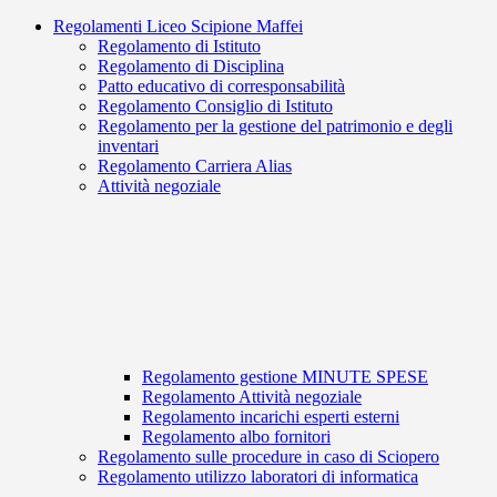
Regolamenti Liceo Scipione Maffei
Regolamento di Istituto
Regolamento di Disciplina
Patto educativo di corresponsabilità
Regolamento Consiglio di Istituto
Regolamento per la gestione del patrimonio e degli
inventari
Regolamento Carriera Alias
Attività negoziale
Regolamento gestione MINUTE SPESE
Regolamento Attività negoziale
Regolamento incarichi esperti esterni
Regolamento albo fornitori
Regolamento sulle procedure in caso di Sciopero
Regolamento utilizzo laboratori di informatica