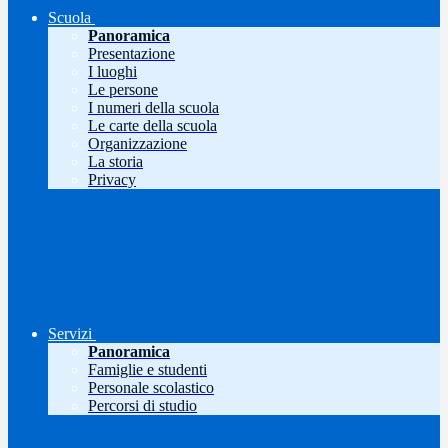
Scuola
Panoramica
Presentazione
I luoghi
Le persone
I numeri della scuola
Le carte della scuola
Organizzazione
La storia
Privacy
Servizi
Panoramica
Famiglie e studenti
Personale scolastico
Percorsi di studio