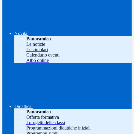
Novità
Panoramica
Le notizie
Le circolari
Calendario eventi
Albo online
Didattica
Panoramica
Offerta formativa
I progetti delle classi
Programmazioni didattiche iniziali
Programmi svolti