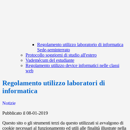
Regolamento utilizzo laboratorio di informatica
Sede-seminterrato
Protocollo soggiorni di studio all'estero
Vademécum del estudiante
Regolamento utilizzo device informatici nelle classi
web
Regolamento utilizzo laboratori di
informatica
Notizie
Pubblicato il 08-01-2019
Questo sito o gli strumenti terzi da questo utilizzati si avvalgono di
cookie necessari al funzionamento ed utili alle finalità illustrate nella