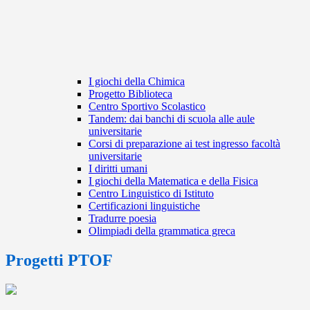
I giochi della Chimica
Progetto Biblioteca
Centro Sportivo Scolastico
Tandem: dai banchi di scuola alle aule
universitarie
Corsi di preparazione ai test ingresso facoltà
universitarie
I diritti umani
I giochi della Matematica e della Fisica
Centro Linguistico di Istituto
Certificazioni linguistiche
Tradurre poesia
Olimpiadi della grammatica greca
Progetti PTOF