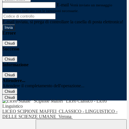
E-mail
Verrà inviato un messaggio
all'indirizzo indicato con le istruzioni necessarie.
E-mail inviata, si prega di controllare la casella di posta elettronica!
Errore
Chiudi
Successo
Chiudi
Informazione
Chiudi
Attendere...
Attendere il completamento dell'operazione...
Chiudi
Chiudi
LICEO SCIPIONE MAFFEI
CLASSICO - LINGUISTICO -
DELLE SCIENZE UMANE
Verona