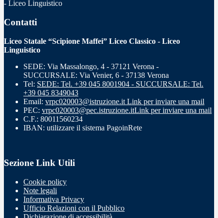
- Liceo Linguistico
Contatti
Liceo Statale “Scipione Maffei” Liceo Classico - Liceo
Linguistico
SEDE: Via Massalongo, 4 - 37121 Verona -
SUCCURSALE: Via Venier, 6 - 37138 Verona
Tel:
SEDE: Tel. +39 045 8001904 - SUCCURSALE: Tel.
+39 045 8349043
Email:
vrpc020003@istruzione.it
Link per inviare una mail
PEC:
vrpc020003@pec.istruzione.it
Link per inviare una mail
C.F.: 80011560234
IBAN: utilizzare il sistema PagoinRete
Sezione Link Utili
Cookie policy
Note legali
Informativa Privacy
Ufficio Relazioni con il Pubblico
Dichiarazione di accessibilità