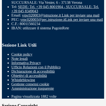
SUCCURSALE: Via Venier, 6 - 37138 Verona
Tel:
SEDE: Tel. +39 045 8001904 - SUCCURSALE: Tel.
+39 045 8349043
Email:
vrpc020003@istruzione.it
Link per inviare una mail
PEC:
vrpc020003@pec.istruzione.it
Link per inviare una mail
C.F.: 80011560234
IBAN: utilizzare il sistema PagoinRete
Sezione Link Utili
Cookie policy
Note legali
Informativa Privacy
Ufficio Relazioni con il Pubblico
Dichiarazione di accessibilità
Obiettivi di accessibilità
Whistleblowing
Gestione consensi cookie
Amministrazione trasparente
Pagina visualizzata
1882
volte
Sezione Copyright