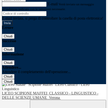
E-mail
Verrà inviato un messaggio
all'indirizzo indicato con le istruzioni necessarie.
E-mail inviata, si prega di controllare la casella di posta elettronica!
Errore
Chiudi
Successo
Chiudi
Informazione
Chiudi
Attendere...
Attendere il completamento dell'operazione...
Chiudi
Chiudi
LICEO SCIPIONE MAFFEI
CLASSICO - LINGUISTICO -
DELLE SCIENZE UMANE
Verona