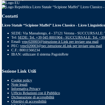
Liceo Statale “Scipione Maffei” Liceo Classico -
Contatti
Liceo Statale “Scipione Maffei” Liceo Classico - Liceo Linguistic
SEDE: Via Massalongo, 4 - 37121 Verona - SUCCURSALE: Vi
Tel:
SEDE: Tel. +39 045 8001904 - SUCCURSALE: Tel. +39
Email:
vrpc020003@istruzione.it
Link per inviare una mail
PEC:
vrpc020003@pec.istruzione.it
Link per inviare una mail
C.F.: 80011560234
IBAN: utilizzare il sistema PagoinRete
Sezione Link Utili
Cookie policy
Note legali
Informativa Privacy
Ufficio Relazioni con il Pubblico
Dichiarazione di accessibilità
Obiettivi di accessibilità