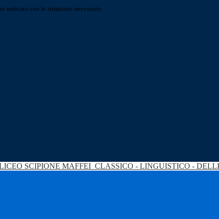
o indicato con le istruzioni necessarie.
LICEO SCIPIONE MAFFEI
CLASSICO - LINGUISTICO - DEL