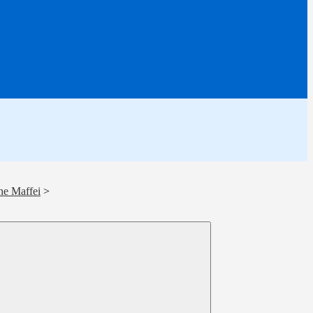
ne Maffei
>