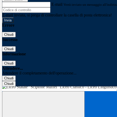
E-mail
Verrà inviato un messaggio all'indirizz
E-mail inviata, si prega di controllare la casella di posta elettronica!
Errore
Chiudi
Successo
Chiudi
Informazione
Chiudi
Attendere...
Attendere il completamento dell'operazione...
Chiudi
Chiudi