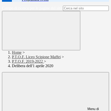
Campo di ricerca per le pagine del sito
Home
>
P.T.O.F. Liceo Scipione Maffei
>
P.T.O.F. 2019-2022
>
Delibera dell'1 aprile 2020
Menu di