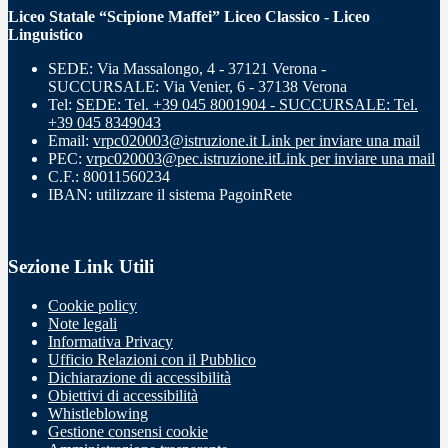
Liceo Statale “Scipione Maffei” Liceo Classico - Liceo
Linguistico
SEDE: Via Massalongo, 4 - 37121 Verona -
SUCCURSALE: Via Venier, 6 - 37138 Verona
Tel:
SEDE: Tel. +39 045 8001904 - SUCCURSALE: Tel.
+39 045 8349043
Email:
vrpc020003@istruzione.it
Link per inviare una mail
PEC:
vrpc020003@pec.istruzione.it
Link per inviare una mail
C.F.: 80011560234
IBAN: utilizzare il sistema PagoinRete
Sezione Link Utili
Cookie policy
Note legali
Informativa Privacy
Ufficio Relazioni con il Pubblico
Dichiarazione di accessibilità
Obiettivi di accessibilità
Whistleblowing
Gestione consensi cookie