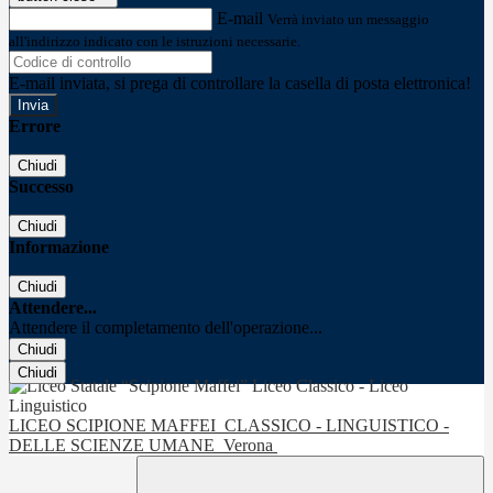
E-mail
Verrà inviato un messaggio
all'indirizzo indicato con le istruzioni necessarie.
E-mail inviata, si prega di controllare la casella di posta elettronica!
Errore
Chiudi
Successo
Chiudi
Informazione
Chiudi
Attendere...
Attendere il completamento dell'operazione...
Chiudi
Chiudi
LICEO SCIPIONE MAFFEI
CLASSICO - LINGUISTICO -
DELLE SCIENZE UMANE
Verona