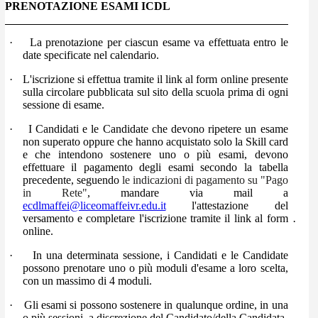
PRENOTAZIONE ESAMI ICDL
·
La prenotazione per ciascun esame va effettuata entro le
date specificate nel calendario.
·
L'iscrizione si effettua tramite il link al form online presente
sulla circolare pubblicata sul sito della scuola prima di ogni
sessione di esame.
·
I Candidati e le Candidate che devono ripetere un esame
non superato oppure che hanno acquistato solo la Skill card
e che intendono sostenere uno o più esami, devono
effettuare il pagamento degli esami secondo la tabella
precedente, seguendo
le indicazioni di pagamento su "Pago
in Rete"
, mandare via mail a
ecdlmaffei@liceomaffeivr.edu.it
l'attestazione del
versamento e completare l'iscrizione tramite il link al form
·
online.
·
In una determinata sessione, i Candidati e le Candidate
possono prenotare uno o più moduli d'esame a loro scelta,
con un massimo di 4 moduli.
·
Gli esami si possono sostenere in qualunque ordine, in una
o più sessioni, a discrezione del Candidato/della Candidata.