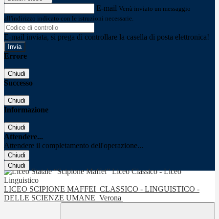
E-mail
Verrà inviato un messaggio
all'indirizzo indicato con le istruzioni necessarie.
E-mail inviata, si prega di controllare la casella di posta elettronica!
Errore
Chiudi
Successo
Chiudi
Informazione
Chiudi
Attendere...
Attendere il completamento dell'operazione...
Chiudi
Chiudi
LICEO SCIPIONE MAFFEI
CLASSICO - LINGUISTICO -
DELLE SCIENZE UMANE
Verona