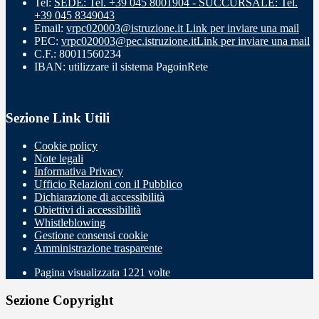
Tel:
SEDE: Tel. +39 045 8001904 - SUCCURSALE: Tel.
+39 045 8349043
Email:
vrpc020003@istruzione.it
Link per inviare una mail
PEC:
vrpc020003@pec.istruzione.it
Link per inviare una mail
C.F.: 80011560234
IBAN: utilizzare il sistema PagoinRete
Sezione Link Utili
Cookie policy
Note legali
Informativa Privacy
Ufficio Relazioni con il Pubblico
Dichiarazione di accessibilità
Obiettivi di accessibilità
Whistleblowing
Gestione consensi cookie
Amministrazione trasparente
Pagina visualizzata
1221
volte
Sezione Copyright