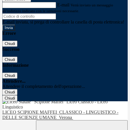
E-mail
Verrà inviato un messaggio
all'indirizzo indicato con le istruzioni necessarie.
E-mail inviata, si prega di controllare la casella di posta elettronica!
Errore
Chiudi
Successo
Chiudi
Informazione
Chiudi
Attendere...
Attendere il completamento dell'operazione...
Chiudi
Chiudi
LICEO SCIPIONE MAFFEI
CLASSICO - LINGUISTICO -
DELLE SCIENZE UMANE
Verona