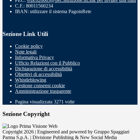
PEC:
vrpc020003@pec.istruzione.it
Link per inviare una mail
C.F.: 80011560234
IBAN: utilizzare il sistema PagoinRete
Sezione Link Utili
Cookie policy
Note legali
Informativa Privacy
Ufficio Relazioni con il Pubblico
Dichiarazione di accessibilità
Obiettivi di accessibilità
Whistleblowing
Gestione consensi cookie
Amministrazione trasparente
Pagina visualizzata
3271
volte
Sezione Copyright
Copyright 2026 | Engineered and powered by Gruppo Spaggiari
Parma S.p.A. | Divisione Publishing & New Social Media