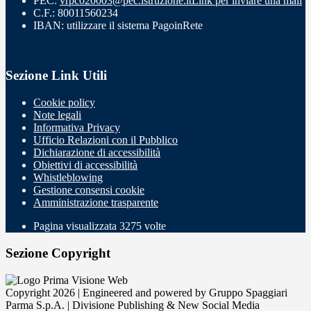
PEC:
vrpc020003@pec.istruzione.it
Link per inviare una mail
C.F.: 80011560234
IBAN: utilizzare il sistema PagoinRete
Sezione Link Utili
Cookie policy
Note legali
Informativa Privacy
Ufficio Relazioni con il Pubblico
Dichiarazione di accessibilità
Obiettivi di accessibilità
Whistleblowing
Gestione consensi cookie
Amministrazione trasparente
Pagina visualizzata
3275
volte
Sezione Copyright
Copyright 2026 | Engineered and powered by Gruppo Spaggiari
Parma S.p.A. | Divisione Publishing & New Social Media