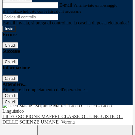
E-mail
Verrà inviato un messaggio
all'indirizzo indicato con le istruzioni necessarie.
E-mail inviata, si prega di controllare la casella di posta elettronica!
Errore
Chiudi
Successo
Chiudi
Informazione
Chiudi
Attendere...
Attendere il completamento dell'operazione...
Chiudi
Chiudi
LICEO SCIPIONE MAFFEI
CLASSICO - LINGUISTICO -
DELLE SCIENZE UMANE
Verona