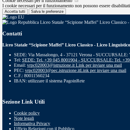
Cookie necessari per il funzionamento
I cookie necessari per il funzionamento non possono essere disabilitati.
Accetta tutti
Salva le preferenze
Liceo Statale “Scipione Maffei” Liceo Classico -
Contatti
Liceo Statale “Scipione Maffei” Liceo Classico - Liceo Linguistic
SEDE: Via Massalongo, 4 - 37121 Verona - SUCCURSALE: Vi
Tel:
SEDE: Tel. +39 045 8001904 - SUCCURSALE: Tel. +39
Email:
vrpc020003@istruzione.it
Link per inviare una mail
PEC:
vrpc020003@pec.istruzione.it
Link per inviare una mail
C.F.: 80011560234
IBAN: utilizzare il sistema PagoinRete
Sezione Link Utili
Cookie policy
Note legali
Informativa Privacy
Ufficio Relazioni con il Pubblico