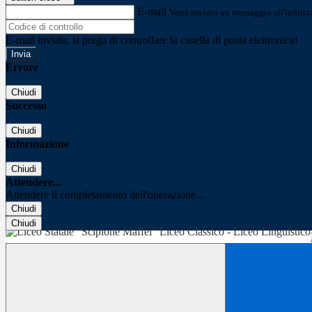
E-mail
Verrà inviato un messaggio all'indirizz
E-mail inviata, si prega di controllare la casella di posta elettronica!
Errore
Chiudi
Successo
Chiudi
Informazione
Chiudi
Attendere...
Attendere il completamento dell'operazione...
Chiudi
Chiudi