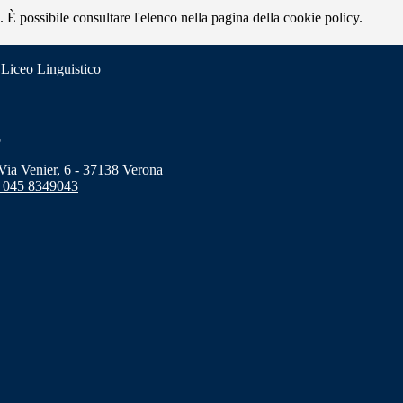
 È possibile consultare l'elenco nella pagina della cookie policy.
 Liceo Linguistico
o
a Venier, 6 - 37138 Verona
 045 8349043