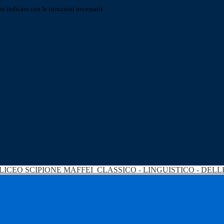
o indicato con le istruzioni necessarie.
LICEO SCIPIONE MAFFEI
CLASSICO - LINGUISTICO - DEL