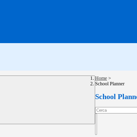
Home
>
School Planner
School Plann