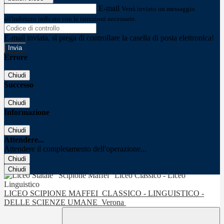
E-mail
Verrà inviato un messaggio
all'indirizzo indicato con le istruzioni necessarie.
E-mail inviata, si prega di controllare la casella di posta elettronica!
Errore
Chiudi
Successo
Chiudi
Informazione
Chiudi
Attendere...
Attendere il completamento dell'operazione...
Chiudi
Chiudi
LICEO SCIPIONE MAFFEI
CLASSICO - LINGUISTICO -
DELLE SCIENZE UMANE
Verona