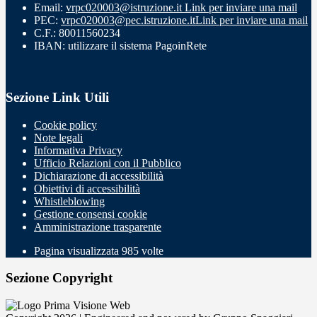
Email:
vrpc020003@istruzione.it
Link per inviare una mail
PEC:
vrpc020003@pec.istruzione.it
Link per inviare una mail
C.F.: 80011560234
IBAN: utilizzare il sistema PagoinRete
Sezione Link Utili
Cookie policy
Note legali
Informativa Privacy
Ufficio Relazioni con il Pubblico
Dichiarazione di accessibilità
Obiettivi di accessibilità
Whistleblowing
Gestione consensi cookie
Amministrazione trasparente
Pagina visualizzata
985
volte
Sezione Copyright