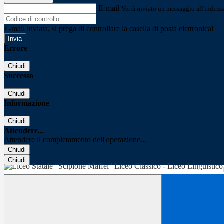
E-mail
Verrà inviato un messaggio all'indirizz
E-mail inviata, si prega di controllare la casella di posta elettronica!
Errore
Chiudi
Successo
Chiudi
Informazione
Chiudi
Attendere...
Attendere il completamento dell'operazione...
Chiudi
Chiudi