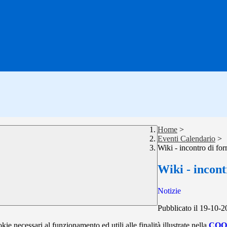
Home
>
Eventi Calendario
>
Wiki - incontro di fo
Wiki - incon
Notizie
Pubblicato il 19-10-
kie necessari al funzionamento ed utili alle finalità illustrate nella
COO