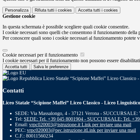
Personalizza
Rifiuta tutti
i cookies
Accetta tutti
i cookies
Gestione cookie
In questa schermata è possibile scegliere quali cookie consentire.
I cookie necessari sono quelli che consentono il funzionamento della pi
Per conoscere quali sono i cookie necessari al funzionamento potete v
Cookie necessari per il funzionamento
I cookie necessari per il funzionamento non possono essere disabilitati.
Accetta tutti
Salva le preferenze
Liceo Statale “Scipione Maffei” Liceo Classico -
Contatti
Liceo Statale “Scipione Maffei” Liceo Classico - Liceo Linguistic
SEDE: Via Massalongo, 4 - 37121 Verona - SUCCURSALE: Vi
Tel:
SEDE: Tel. +39 045 8001904 - SUCCURSALE: Tel. +39
Email:
vrpc020003@istruzione.it
Link per inviare una mail
PEC:
vrpc020003@pec.istruzione.it
Link per inviare una mail
C.F.: 80011560234