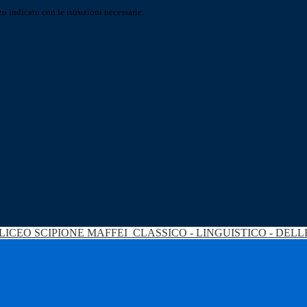
o indicato con le istruzioni necessarie.
LICEO SCIPIONE MAFFEI
CLASSICO - LINGUISTICO - DEL