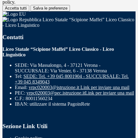
policy.
Accetta tutti
Salva le preferenze
Liceo Statale “Scipione Maffei” Liceo Classico
- Liceo Linguistico
Contatti
Liceo Statale “Scipione Maffei” Liceo Classico - Liceo
Linguistico
SEDE: Via Massalongo, 4 - 37121 Verona -
SUCCURSALE: Via Venier, 6 - 37138 Verona
Tel:
SEDE: Tel. +39 045 8001904 - SUCCURSALE: Tel.
+39 045 8349043
Email:
vrpc020003@istruzione.it
Link per inviare una mail
PEC:
vrpc020003@pec.istruzione.it
Link per inviare una mail
C.F.: 80011560234
IBAN: utilizzare il sistema PagoinRete
Sezione Link Utili