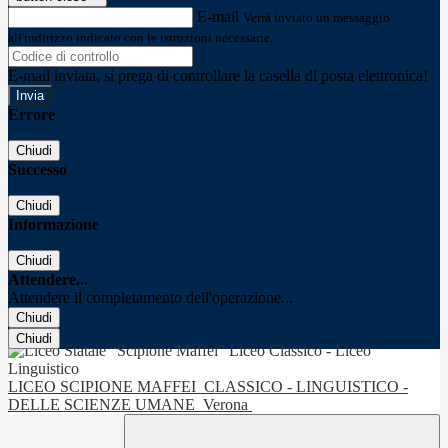
E-mail
Verrà inviato un messaggio
all'indirizzo indicato con le istruzioni necessarie.
E-mail inviata, si prega di controllare la casella di posta elettronica!
Errore
Chiudi
Successo
Chiudi
Informazione
Chiudi
Attendere...
Attendere il completamento dell'operazione...
Chiudi
Chiudi
LICEO SCIPIONE MAFFEI
CLASSICO - LINGUISTICO -
DELLE SCIENZE UMANE
Verona