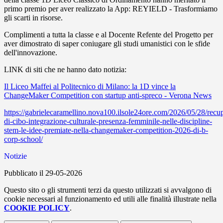
primo premio per aver realizzato la App: REYIELD - Trasformiamo
gli scarti in risorse.
Complimenti a tutta la classe e al Docente Refente del Progetto per
aver dimostrato di saper coniugare gli studi umanistici con le sfide
dell'innovazione.
LINK di siti che ne hanno dato notizia:
Il Liceo Maffei al Politecnico di Milano: la 1D vince la
ChangeMaker Competition con startup anti-spreco - Verona News
https://gabrielecaramellino.nova100.ilsole24ore.com/2026/05/28/recu
di-cibo-integrazione-culturale-presenza-femminile-nelle-discipline-
stem-le-idee-premiate-nella-changemaker-competition-2026-di-b-
corp-school/
Notizie
Pubblicato il 29-05-2026
Questo sito o gli strumenti terzi da questo utilizzati si avvalgono di
cookie necessari al funzionamento ed utili alle finalità illustrate nella
COOKIE POLICY
.