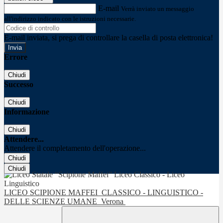
E-mail
Verrà inviato un messaggio
all'indirizzo indicato con le istruzioni necessarie.
E-mail inviata, si prega di controllare la casella di posta elettronica!
Errore
Chiudi
Successo
Chiudi
Informazione
Chiudi
Attendere...
Attendere il completamento dell'operazione...
Chiudi
Chiudi
LICEO SCIPIONE MAFFEI
CLASSICO - LINGUISTICO -
DELLE SCIENZE UMANE
Verona