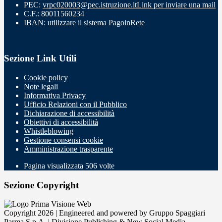
PEC:
vrpc020003@pec.istruzione.it
Link per inviare una mail
C.F.: 80011560234
IBAN: utilizzare il sistema PagoinRete
Sezione Link Utili
Cookie policy
Note legali
Informativa Privacy
Ufficio Relazioni con il Pubblico
Dichiarazione di accessibilità
Obiettivi di accessibilità
Whistleblowing
Gestione consensi cookie
Amministrazione trasparente
Pagina visualizzata
506
volte
Sezione Copyright
Copyright 2026 | Engineered and powered by Gruppo Spaggiari
Parma S.p.A. | Divisione Publishing & New Social Media