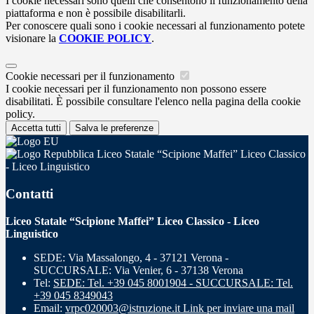
I cookie necessari sono quelli che consentono il funzionamento della
piattaforma e non è possibile disabilitarli.
Per conoscere quali sono i cookie necessari al funzionamento potete
visionare la
COOKIE POLICY
.
Cookie necessari per il funzionamento
I cookie necessari per il funzionamento non possono essere
disabilitati. È possibile consultare l'elenco nella pagina della cookie
policy.
Accetta tutti
Salva le preferenze
Liceo Statale “Scipione Maffei” Liceo Classico
- Liceo Linguistico
Contatti
Liceo Statale “Scipione Maffei” Liceo Classico - Liceo
Linguistico
SEDE: Via Massalongo, 4 - 37121 Verona -
SUCCURSALE: Via Venier, 6 - 37138 Verona
Tel:
SEDE: Tel. +39 045 8001904 - SUCCURSALE: Tel.
+39 045 8349043
Email:
vrpc020003@istruzione.it
Link per inviare una mail