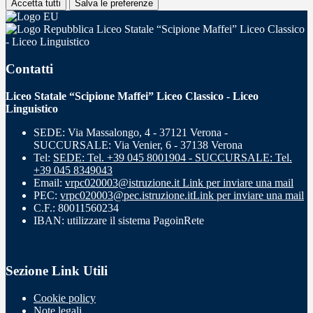
Accetta tutti
Salva le preferenze
Liceo Statale “Scipione Maffei” Liceo Classico
- Liceo Linguistico
Contatti
Liceo Statale “Scipione Maffei” Liceo Classico - Liceo
Linguistico
SEDE: Via Massalongo, 4 - 37121 Verona -
SUCCURSALE: Via Venier, 6 - 37138 Verona
Tel:
SEDE: Tel. +39 045 8001904 - SUCCURSALE: Tel.
+39 045 8349043
Email:
vrpc020003@istruzione.it
Link per inviare una mail
PEC:
vrpc020003@pec.istruzione.it
Link per inviare una mail
C.F.: 80011560234
IBAN: utilizzare il sistema PagoinRete
Sezione Link Utili
Cookie policy
Note legali