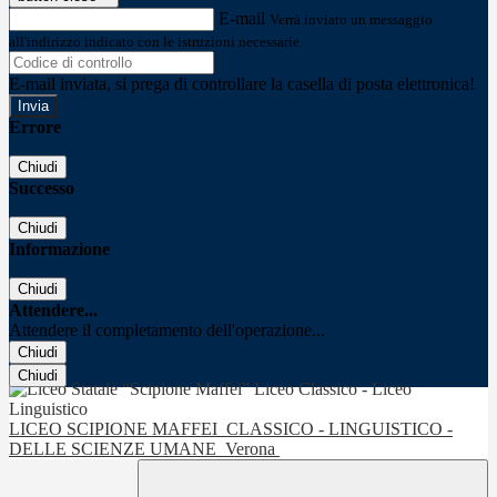
E-mail
Verrà inviato un messaggio
all'indirizzo indicato con le istruzioni necessarie.
E-mail inviata, si prega di controllare la casella di posta elettronica!
Errore
Chiudi
Successo
Chiudi
Informazione
Chiudi
Attendere...
Attendere il completamento dell'operazione...
Chiudi
Chiudi
LICEO SCIPIONE MAFFEI
CLASSICO - LINGUISTICO -
DELLE SCIENZE UMANE
Verona