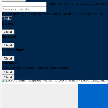
E-mail
Verrà inviato un messaggio all'indirizz
E-mail inviata, si prega di controllare la casella di posta elettronica!
Errore
Chiudi
Successo
Chiudi
Informazione
Chiudi
Attendere...
Attendere il completamento dell'operazione...
Chiudi
Chiudi