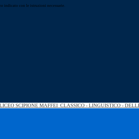
o indicato con le istruzioni necessarie.
LICEO SCIPIONE MAFFEI
CLASSICO - LINGUISTICO - DEL