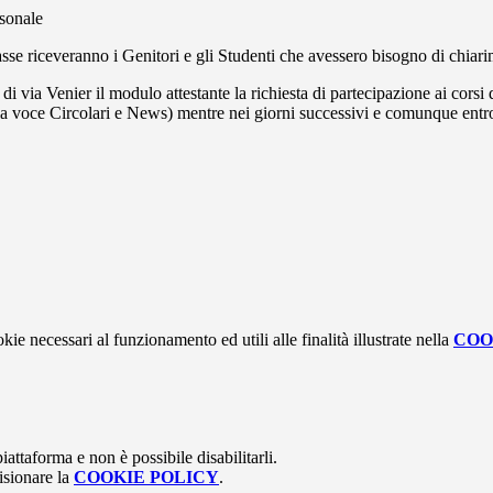
rsonale
sse riceveranno i Genitori e gli Studenti che avessero bisogno di chiarime
 di via Venier il modulo attestante la richiesta di partecipazione ai cors
lla voce Circolari e News) mentre nei giorni successivi e comunque entro
kie necessari al funzionamento ed utili alle finalità illustrate nella
COO
attaforma e non è possibile disabilitarli.
isionare la
COOKIE POLICY
.