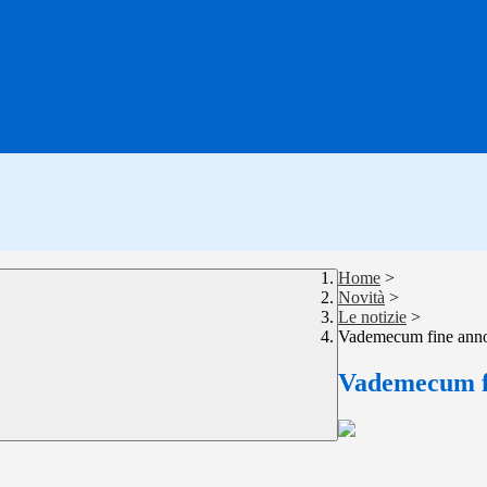
Home
>
Novità
>
Le notizie
>
Vademecum fine anno
Vademecum fi