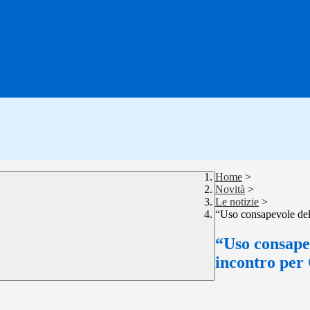
Home
>
Novità
>
Le notizie
>
“Uso consapevole dell
“Uso consape
incontro per 