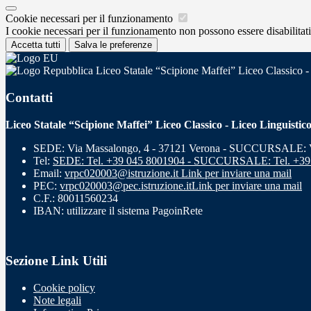
Cookie necessari per il funzionamento
I cookie necessari per il funzionamento non possono essere disabilitati.
Accetta tutti
Salva le preferenze
Liceo Statale “Scipione Maffei” Liceo Classico -
Contatti
Liceo Statale “Scipione Maffei” Liceo Classico - Liceo Linguistic
SEDE: Via Massalongo, 4 - 37121 Verona - SUCCURSALE: Vi
Tel:
SEDE: Tel. +39 045 8001904 - SUCCURSALE: Tel. +39
Email:
vrpc020003@istruzione.it
Link per inviare una mail
PEC:
vrpc020003@pec.istruzione.it
Link per inviare una mail
C.F.: 80011560234
IBAN: utilizzare il sistema PagoinRete
Sezione Link Utili
Cookie policy
Note legali