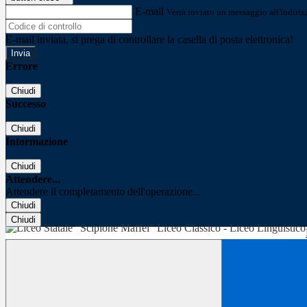
E-mail
Verrà inviato un messaggio all'indirizz
E-mail inviata, si prega di controllare la casella di posta elettronica!
Errore
Chiudi
Successo
Chiudi
Informazione
Chiudi
Attendere...
Attendere il completamento dell'operazione...
Chiudi
Chiudi