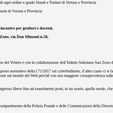
i di ogni ordine e grado Statali e Paritari di Verona e Provincia
cuola di Verona e Provincia
ncontro per genitori e docenti,
 Zeno, via Don Minzoni n.50,
one del Veneto e con la collaborazione dell’Istituto Salesiano San Zeno di
isposto normativo della l.71/2017 sul cyberbullismo, d’altro canto ci si 
mazione sul mondo del Web perché con una maggiore consapevolezza sulle p
ngresso libero fino ad esaurimento posti, in un orario, quello serale, ch
o, Compartimento della Polizia Postale e delle Comunicazioni della Direzi