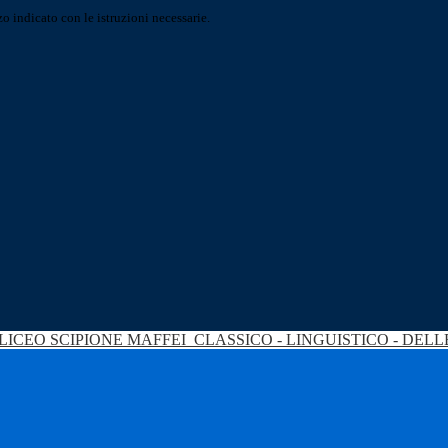
o indicato con le istruzioni necessarie.
LICEO SCIPIONE MAFFEI
CLASSICO - LINGUISTICO - DEL