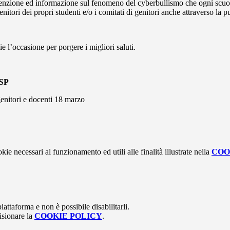
 prevenzione ed informazione sul fenomeno del cyberbullismo che ogni sc
nitori dei propri studenti e/o i comitati di genitori anche attraverso la pu
ie l’occasione per porgere i migliori saluti.
USP
enitori e docenti 18 marzo
kie necessari al funzionamento ed utili alle finalità illustrate nella
COO
attaforma e non è possibile disabilitarli.
isionare la
COOKIE POLICY
.