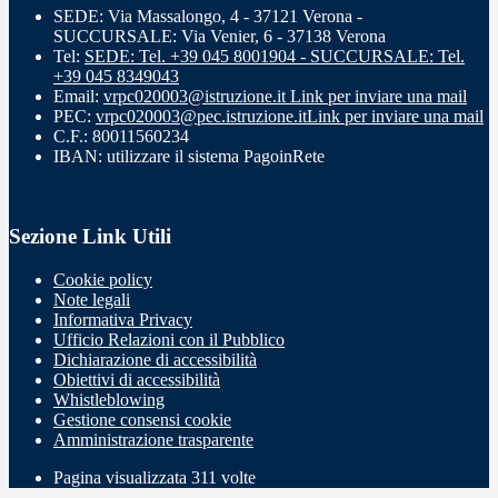
SEDE: Via Massalongo, 4 - 37121 Verona -
SUCCURSALE: Via Venier, 6 - 37138 Verona
Tel:
SEDE: Tel. +39 045 8001904 - SUCCURSALE: Tel.
+39 045 8349043
Email:
vrpc020003@istruzione.it
Link per inviare una mail
PEC:
vrpc020003@pec.istruzione.it
Link per inviare una mail
C.F.: 80011560234
IBAN: utilizzare il sistema PagoinRete
Sezione Link Utili
Cookie policy
Note legali
Informativa Privacy
Ufficio Relazioni con il Pubblico
Dichiarazione di accessibilità
Obiettivi di accessibilità
Whistleblowing
Gestione consensi cookie
Amministrazione trasparente
Pagina visualizzata
311
volte