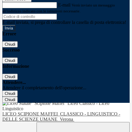
E-mail
Verrà inviato un messaggio
all'indirizzo indicato con le istruzioni necessarie.
E-mail inviata, si prega di controllare la casella di posta elettronica!
Errore
Chiudi
Successo
Chiudi
Informazione
Chiudi
Attendere...
Attendere il completamento dell'operazione...
Chiudi
Chiudi
LICEO SCIPIONE MAFFEI
CLASSICO - LINGUISTICO -
DELLE SCIENZE UMANE
Verona