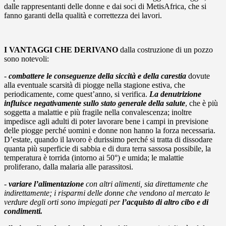
dalle rappresentanti delle donne e dai soci di MetisAfrica, che si
fanno garanti della qualità e correttezza dei lavori.
I VANTAGGI CHE DERIVANO
dalla costruzione di un pozzo
sono notevoli:
-
combattere le conseguenze della siccità e della carestia
dovute
alla eventuale scarsità di piogge nella stagione estiva, che
periodicamente, come quest’anno, si verifica.
La denutrizione
influisce negativamente sullo stato generale della salute
, che è più
soggetta a malattie e più fragile nella convalescenza; inoltre
impedisce agli adulti di poter lavorare bene i campi in previsione
delle piogge perché uomini e donne non hanno la forza necessaria.
D’estate, quando il lavoro è durissimo perché si tratta di dissodare
quanta più superficie di sabbia e di dura terra sassosa possibile, la
temperatura è torrida (intorno ai 50°) e umida; le malattie
proliferano, dalla malaria alle parassitosi.
-
variare l’alimentazione
con altri alimenti, sia direttamente che
indirettamente; i risparmi delle donne che vendono al mercato le
verdure degli orti sono impiegati per
l’acquisto di altro cibo e di
condimenti.