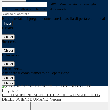
E-mail
Verrà inviato un messaggio
all'indirizzo indicato con le istruzioni necessarie.
E-mail inviata, si prega di controllare la casella di posta elettronica!
Errore
Chiudi
Successo
Chiudi
Informazione
Chiudi
Attendere...
Attendere il completamento dell'operazione...
Chiudi
Chiudi
LICEO SCIPIONE MAFFEI
CLASSICO - LINGUISTICO -
DELLE SCIENZE UMANE
Verona