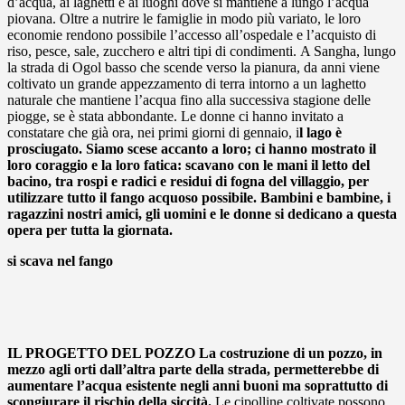
d’acqua, ai laghetti e ai luoghi dove si mantiene a lungo l’acqua
piovana. Oltre a nutrire le famiglie in modo più variato, le loro
economie rendono possibile l’accesso all’ospedale e l’acquisto di
riso, pesce, sale, zucchero e altri tipi di condimenti. A Sangha, lungo
la strada di Ogol basso che scende verso la pianura, da anni viene
coltivato un grande appezzamento di terra intorno a un laghetto
naturale che mantiene l’acqua fino alla successiva stagione delle
piogge, se è stata abbondante. Le donne ci hanno invitato a
constatare che già ora, nei primi giorni di gennaio,
i
l lago è
prosciugato. Siamo scese accanto a loro; ci hanno mostrato il
loro coraggio e la loro fatica: scavano con le mani il letto del
bacino, tra rospi e radici e residui di fogna del villaggio, per
utilizzare tutto il fango
acquoso possibile. Bambini e bambine, i
ragazzini nostri amici, gli uomini e
le donne si dedicano a questa
opera per tutta la giornata.
si scava nel fango
IL PROGETTO DEL POZZO
La costruzione di un pozzo, in
mezzo agli orti dall’altra parte della strada, permetterebbe di
aumentare l’acqua esistente negli anni buoni ma soprattutto di
scongiurare il rischio della siccità.
Le cipolline coltivate possono