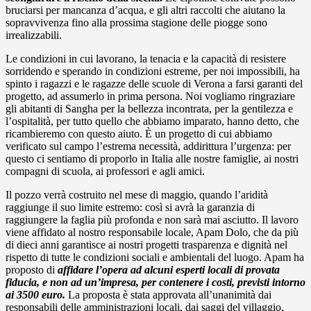
bruciarsi per mancanza d’acqua, e gli altri raccolti che aiutano la
sopravvivenza fino alla prossima stagione delle piogge sono
irrealizzabili.
Le condizioni in cui lavorano, la tenacia e la capacità di resistere
sorridendo e sperando in condizioni estreme, per noi impossibili, ha
spinto i ragazzi e le ragazze delle scuole di Verona a farsi garanti del
progetto, ad assumerlo in prima persona. Noi vogliamo ringraziare
gli abitanti di Sangha per la bellezza incontrata, per la gentilezza e
l’ospitalità, per tutto quello che abbiamo imparato, hanno detto, che
ricambieremo con questo aiuto. È un progetto di cui abbiamo
verificato sul campo l’estrema necessità, addirittura l’urgenza: per
questo ci sentiamo di proporlo in Italia alle nostre famiglie, ai nostri
compagni di scuola, ai professori e agli amici.
Il pozzo verrà costruito nel mese di maggio, quando l’aridità
raggiunge il suo limite estremo: così si avrà la garanzia di
raggiungere la faglia più profonda e non sarà mai asciutto. Il lavoro
viene affidato al nostro responsabile locale, Apam Dolo, che da più
di dieci anni garantisce ai nostri progetti trasparenza e dignità nel
rispetto di tutte le condizioni sociali e ambientali del luogo. Apam ha
proposto di
affidare l’opera ad alcuni esperti locali di provata
fiducia, e non ad un’impresa, per contenere i costi, previsti intorno
ai 3500 euro.
La proposta è stata approvata all’unanimità dai
responsabili delle amministrazioni locali, dai saggi del villaggio,