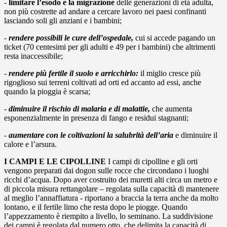
-
limitare l’esodo e la migrazione
delle generazioni di età adulta,
non più costrette ad andare a cercare lavoro nei paesi confinanti
lasciando soli gli anziani e i bambini;
-
rendere possibili le cure dell’ospedale,
cui si accede pagando un
ticket (70 centesimi per gli adulti e 49 per i bambini) che altrimenti
resta inaccessibile;
-
rendere più fertile il suolo e arricchirlo:
il miglio cresce più
rigoglioso sui terreni coltivati ad orti ed accanto ad essi, anche
quando la pioggia è scarsa;
-
diminuire il rischio di malaria e di malattie,
che aumenta
esponenzialmente in presenza di fango e residui stagnanti;
-
aumentare con le coltivazioni la salubrità dell’aria
e diminuire il
calore e l’arsura.
I CAMPI E LE CIPOLLINE
I campi di cipolline e gli orti
vengono preparati dai dogon sulle rocce che circondano i luoghi
ricchi d’acqua. Dopo aver costruito dei muretti alti circa un metro e
di piccola misura rettangolare – regolata sulla capacità di mantenere
al meglio l’annaffiatura - riportano a braccia la terra anche da molto
lontano, e il fertile limo che resta dopo le piogge. Quando
l’appezzamento è riempito a livello, lo seminano. La suddivisione
dei campi è regolata dal numero otto, che delimita la capacità di