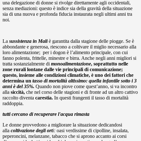
una delegazione di donne si rivolge direttamente agli occidentali,
senza mediazioni: questo è indice sia della gravità della situazione
sia di una nuova e profonda fiducia instaurata negli ultimi anni tra
noi.
La
sussistenza in Mali
è garantita dalla stagione delle piogge. Se è
abbondante e generosa, riescono a coltivare il miglio necessario alla
loro alimentazione; per i dogon è l’alimento principale, con cui
fanno polenta, frittelle, minestre e birra. Anche negli anni migliori si
tratta sostanzialmente di
monoalimentazione
, soprattutto nelle
zone rurali lontane dalle vie principali di comunicazione;
questo, insieme alle condizioni climatiche, è uno dei fattori che
determina un
tasso di mortalità altissimo: quella infantile sotto i 3
anni è del 35%.
Quando non piove come quest’anno, si va incontro
alla
siccità,
che nel corso delle stagioni e di fronte ad un altro cattivo
raccolto diventa
carestia.
In questi frangenti il tasso di mortalità
raddoppia.
tutti cercano di recuperare l'acqua rimasta
Le donne provvedono a migliorare la situazione dedicandosi
alla
coltivazione degli ort
i:
oasi verdissime di cipolline, insalata,
peperoncini, melanzane, tabacco che si aprono accanto ai corsi