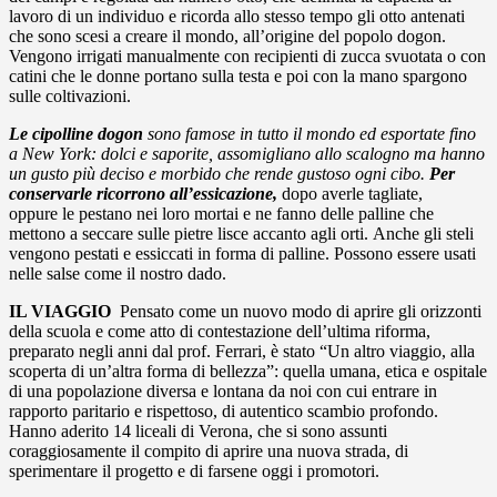
lavoro di un individuo e ricorda allo stesso tempo gli otto antenati
che sono scesi a creare il mondo, all’origine del popolo dogon.
Vengono irrigati manualmente con recipienti di zucca svuotata o con
catini che le donne portano sulla testa e poi con la mano spargono
sulle coltivazioni.
Le cipolline dogon
sono famose in tutto il mondo ed esportate fino
a New York: dolci e saporite, assomigliano allo scalogno ma hanno
un gusto più deciso e morbido che rende gustoso ogni cibo.
Per
conservarle ricorrono all’essicazione,
dopo averle tagliate,
oppure le pestano nei loro mortai e ne fanno delle palline che
mettono a seccare sulle pietre lisce accanto agli orti. Anche gli steli
vengono pestati e essiccati in forma di palline. Possono
essere usati
nelle salse come il nostro dado.
IL VIAGGIO
Pensato come un nuovo modo di aprire gli orizzonti
della scuola e come atto di contestazione dell’ultima riforma,
preparato negli anni dal prof. Ferrari, è stato “Un altro viaggio, alla
scoperta di un’altra forma di bellezza”: quella umana, etica e ospitale
di una popolazione diversa e lontana da noi con cui entrare in
rapporto paritario e rispettoso, di autentico scambio profondo.
Hanno aderito 14 liceali di Verona, che si sono assunti
coraggiosamente il compito di aprire una nuova strada, di
sperimentare il progetto e di farsene oggi i promotori.