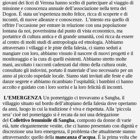
giovani dei licei di Verona
hanno scelto di partecipare al viaggio di
missione e conoscenza annuale dell’associazione nella terra dei
Dogon. È stata un’esperienza molto felice, ricca di scoperte e di
incontri, di nuove alleanze e conoscenze. L’intento era quello di
offrire l’occasione per entrare in relazione con una popolazione
lontana da noi, poverissima dal punto di vista economico, ma
portatrice di cultura antica e di grande umanità, così ricca da essere
al centro di molti studi di antropologia ed etnologia. Abbiamo
attraversato i villaggi e le piste della falesia, ci siamo seduti a
mangiare con loro, abbiamo vissuto il nascere di nuovi progetti e il
monitoraggio e la cura di quelli esistenti. Abbiamo stretto molte
mani, ascoltato i racconti cadenzati dal ritmo della cultura orale,
consultato gli indovini, portato il materiale d’uso necessario per un
anno al piccolo ospedale locale. Siamo stati invitati alle feste e alle
danze segrete e abbiamo ricambiato l’ospitalità; i bambini ci hanno
accolto e guidato con i loro sorrisi e la loro felicità di incontri.
L’EMERGENZA
Un pomeriggio ci trovavamo a Sangha, il
villaggio situato sul bordo dell’altopiano della falesia dove operiamo
da anni, luogo in cui la tradizione è viva e rispettata. Alla ‘piccola
sera’ cioè nel pomeriggio si è recata da noi una delegazione
del
Collettivo femminile di Sangha
, composto da donne di varie
età, tutte elegantemente vestite, che ci hanno presentato con dignità e
discrezione una loro emergenza, il problema che attualmente stanno
attraversando: quello della
mancanza d’acqua
. È la prima volta che