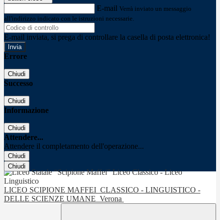
E-mail
Verrà inviato un messaggio
all'indirizzo indicato con le istruzioni necessarie.
E-mail inviata, si prega di controllare la casella di posta elettronica!
Errore
Chiudi
Successo
Chiudi
Informazione
Chiudi
Attendere...
Attendere il completamento dell'operazione...
Chiudi
Chiudi
LICEO SCIPIONE MAFFEI
CLASSICO - LINGUISTICO -
DELLE SCIENZE UMANE
Verona