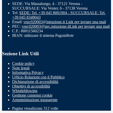
SEDE: Via Massalongo, 4 - 37121 Verona -
SUCCURSALE: Via Venier, 6 - 37138 Verona
Tel:
SEDE: Tel. +39 045 8001904 - SUCCURSALE: Tel.
+39 045 8349043
Email:
vrpc020003@istruzione.it
Link per inviare una mail
PEC:
vrpc020003@pec.istruzione.it
Link per inviare una mail
C.F.: 80011560234
IBAN: utilizzare il sistema PagoinRete
Sezione Link Utili
Cookie policy
Note legali
Informativa Privacy
Ufficio Relazioni con il Pubblico
Dichiarazione di accessibilità
Obiettivi di accessibilità
Whistleblowing
Gestione consensi cookie
Amministrazione trasparente
Pagina visualizzata
312
volte