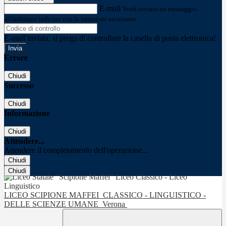
E-mail
Verrà inviato un messaggio
all'indirizzo indicato con le istruzioni necessarie.
E-mail inviata, si prega di controllare la casella di posta elettronica!
Errore
Chiudi
Successo
Chiudi
Informazione
Chiudi
Attendere...
Attendere il completamento dell'operazione...
Chiudi
Chiudi
LICEO SCIPIONE MAFFEI
CLASSICO - LINGUISTICO -
DELLE SCIENZE UMANE
Verona