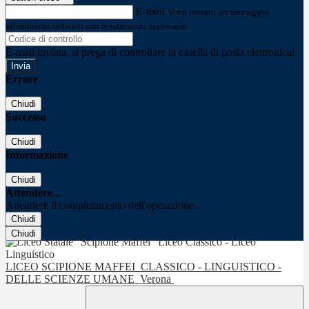
E-mail
Verrà inviato un messaggio
all'indirizzo indicato con le istruzioni necessarie.
E-mail inviata, si prega di controllare la casella di posta elettronica!
Errore
Chiudi
Successo
Chiudi
Informazione
Chiudi
Attendere...
Attendere il completamento dell'operazione...
Chiudi
Chiudi
LICEO SCIPIONE MAFFEI
CLASSICO - LINGUISTICO -
DELLE SCIENZE UMANE
Verona