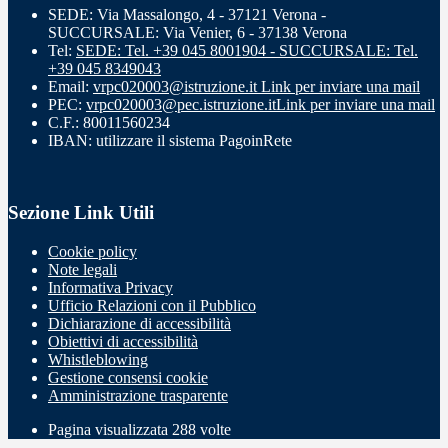
SEDE: Via Massalongo, 4 - 37121 Verona -
SUCCURSALE: Via Venier, 6 - 37138 Verona
Tel:
SEDE: Tel. +39 045 8001904 - SUCCURSALE: Tel.
+39 045 8349043
Email:
vrpc020003@istruzione.it
Link per inviare una mail
PEC:
vrpc020003@pec.istruzione.it
Link per inviare una mail
C.F.: 80011560234
IBAN: utilizzare il sistema PagoinRete
Sezione Link Utili
Cookie policy
Note legali
Informativa Privacy
Ufficio Relazioni con il Pubblico
Dichiarazione di accessibilità
Obiettivi di accessibilità
Whistleblowing
Gestione consensi cookie
Amministrazione trasparente
Pagina visualizzata
288
volte