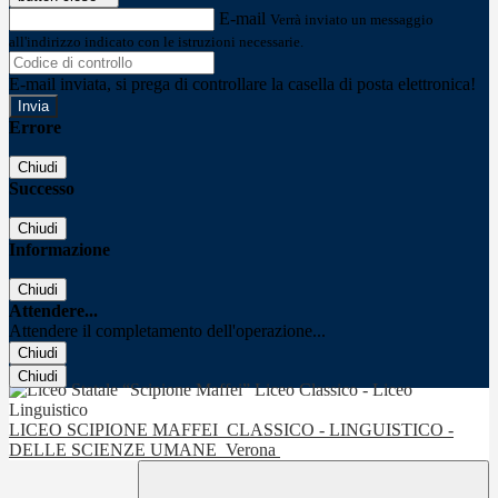
E-mail
Verrà inviato un messaggio
all'indirizzo indicato con le istruzioni necessarie.
E-mail inviata, si prega di controllare la casella di posta elettronica!
Errore
Chiudi
Successo
Chiudi
Informazione
Chiudi
Attendere...
Attendere il completamento dell'operazione...
Chiudi
Chiudi
LICEO SCIPIONE MAFFEI
CLASSICO - LINGUISTICO -
DELLE SCIENZE UMANE
Verona