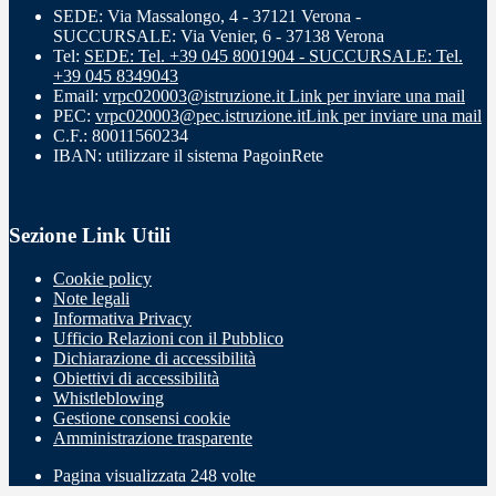
SEDE: Via Massalongo, 4 - 37121 Verona -
SUCCURSALE: Via Venier, 6 - 37138 Verona
Tel:
SEDE: Tel. +39 045 8001904 - SUCCURSALE: Tel.
+39 045 8349043
Email:
vrpc020003@istruzione.it
Link per inviare una mail
PEC:
vrpc020003@pec.istruzione.it
Link per inviare una mail
C.F.: 80011560234
IBAN: utilizzare il sistema PagoinRete
Sezione Link Utili
Cookie policy
Note legali
Informativa Privacy
Ufficio Relazioni con il Pubblico
Dichiarazione di accessibilità
Obiettivi di accessibilità
Whistleblowing
Gestione consensi cookie
Amministrazione trasparente
Pagina visualizzata
248
volte