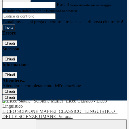
E-mail
Verrà inviato un messaggio
all'indirizzo indicato con le istruzioni necessarie.
E-mail inviata, si prega di controllare la casella di posta elettronica!
Errore
Chiudi
Successo
Chiudi
Informazione
Chiudi
Attendere...
Attendere il completamento dell'operazione...
Chiudi
Chiudi
LICEO SCIPIONE MAFFEI
CLASSICO - LINGUISTICO -
DELLE SCIENZE UMANE
Verona