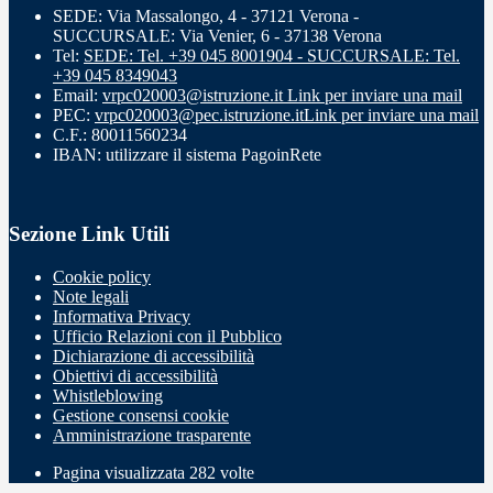
SEDE: Via Massalongo, 4 - 37121 Verona -
SUCCURSALE: Via Venier, 6 - 37138 Verona
Tel:
SEDE: Tel. +39 045 8001904 - SUCCURSALE: Tel.
+39 045 8349043
Email:
vrpc020003@istruzione.it
Link per inviare una mail
PEC:
vrpc020003@pec.istruzione.it
Link per inviare una mail
C.F.: 80011560234
IBAN: utilizzare il sistema PagoinRete
Sezione Link Utili
Cookie policy
Note legali
Informativa Privacy
Ufficio Relazioni con il Pubblico
Dichiarazione di accessibilità
Obiettivi di accessibilità
Whistleblowing
Gestione consensi cookie
Amministrazione trasparente
Pagina visualizzata
282
volte