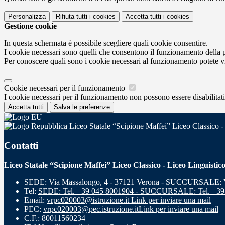
Personalizza
Rifiuta tutti
i cookies
Accetta tutti
i cookies
Gestione cookie
In questa schermata è possibile scegliere quali cookie consentire.
I cookie necessari sono quelli che consentono il funzionamento della pi
Per conoscere quali sono i cookie necessari al funzionamento potete v
Cookie necessari per il funzionamento
I cookie necessari per il funzionamento non possono essere disabilitati.
Accetta tutti
Salva le preferenze
Liceo Statale “Scipione Maffei” Liceo Classico -
Contatti
Liceo Statale “Scipione Maffei” Liceo Classico - Liceo Linguistic
SEDE: Via Massalongo, 4 - 37121 Verona - SUCCURSALE: Vi
Tel:
SEDE: Tel. +39 045 8001904 - SUCCURSALE: Tel. +39
Email:
vrpc020003@istruzione.it
Link per inviare una mail
PEC:
vrpc020003@pec.istruzione.it
Link per inviare una mail
C.F.: 80011560234