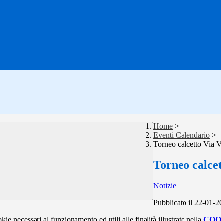
Home
>
Eventi Calendario
>
Torneo calcetto Via V
Torneo calcet
Notizie
Pubblicato il 22-01-
kie necessari al funzionamento ed utili alle finalità illustrate nella
COO