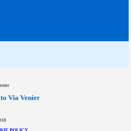
enier
to Via Venier
2018
KIE POLICY
.