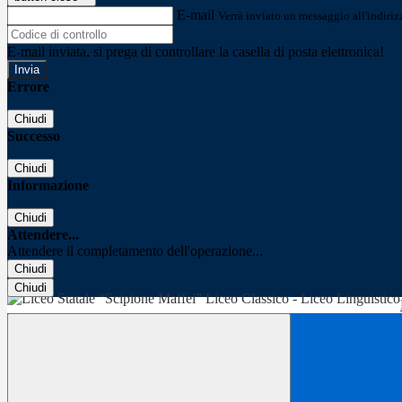
E-mail
Verrà inviato un messaggio all'indirizz
E-mail inviata, si prega di controllare la casella di posta elettronica!
Errore
Chiudi
Successo
Chiudi
Informazione
Chiudi
Attendere...
Attendere il completamento dell'operazione...
Chiudi
Chiudi