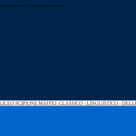
o indicato con le istruzioni necessarie.
LICEO SCIPIONE MAFFEI
CLASSICO - LINGUISTICO - DEL