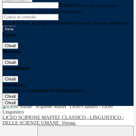
E-mail
Verrà inviato un messaggio
all'indirizzo indicato con le istruzioni necessarie.
E-mail inviata, si prega di controllare la casella di posta elettronica!
Errore
Chiudi
Successo
Chiudi
Informazione
Chiudi
Attendere...
Attendere il completamento dell'operazione...
Chiudi
Chiudi
LICEO SCIPIONE MAFFEI
CLASSICO - LINGUISTICO -
DELLE SCIENZE UMANE
Verona