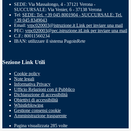
SEDE: Via Massalongo, 4 - 37121 Verona -
SUCCURSALE: Via Venier, 6 - 37138 Verona
Tel:
SEDE: Tel. +39 045 8001904 - SUCCURSALE: Tel.
+39 045 8349043
Email:
vrpc020003@istruzione.it
Link per inviare una mail
PEC:
vrpc020003@pec.istruzione.it
Link per inviare una mail
C.F.: 80011560234
IBAN: utilizzare il sistema PagoinRete
Sezione Link Utili
Cookie policy
Note legali
Informativa Privacy
Ufficio Relazioni con il Pubblico
Dichiarazione di accessibilità
Obiettivi di accessibilità
Whistleblowing
Gestione consensi cookie
Amministrazione trasparente
Pagina visualizzata
285
volte